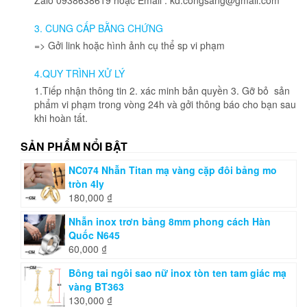
3. CUNG CẤP BẰNG CHỨNG
=> Gởi link hoặc hình ảnh cụ thể sp vi phạm
4.QUY TRÌNH XỬ LÝ
1.Tiếp nhận thông tin 2. xác minh bản quyền 3. Gỡ bỏ sản
phẩm vi phạm trong vòng 24h và gởi thông báo cho bạn sau
khi hoàn tất.
SẢN PHẨM NỔI BẬT
NC074 Nhẫn Titan mạ vàng cặp đôi bảng mo
tròn 4ly
180,000
₫
Nhẫn inox trơn bảng 8mm phong cách Hàn
Quốc N645
60,000
₫
Bông tai ngôi sao nữ inox tòn ten tam giác mạ
vàng BT363
130,000
₫