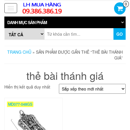
Skip
0
to
Toggle
the
navigation
content
DANH MỤC SẢN PHẨM
GO
TRANG CHỦ
» SẢN PHẨM ĐƯỢC GẮN THẺ “THẺ BÀI THÁNH
GIÁ”
thẻ bài thánh giá
Hiển thị kết quả duy nhất
MD077-048GS