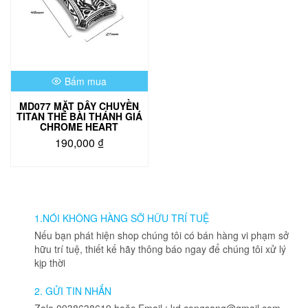
Bấm mua
MD077 MẶT DÂY CHUYỀN
TITAN THẺ BÀI THÁNH GIÁ
CHROME HEART
190,000
₫
1.NÓI KHÔNG HÀNG SỠ HỮU TRÍ TUỆ
Nếu bạn phát hiện shop chúng tôi có bán hàng vi phạm sở
hữu trí tuệ, thiết kế hãy thông báo ngay để chúng tôi xử lý
kịp thời
2. GỬI TIN NHẮN
Zalo 0938638619 hoặc Email : kd.congsang@gmail.com