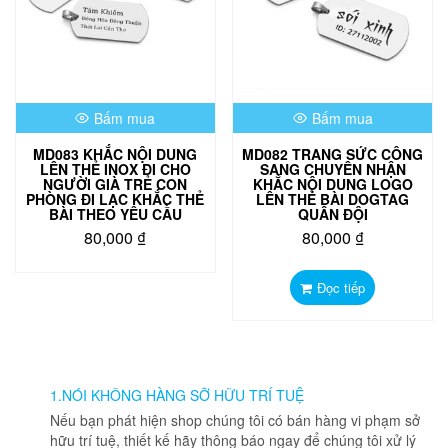
Bấm mua
Bấm mua
MD083 KHẮC NỘI DUNG
MD082 TRANG SỨC CÔNG
LÊN THẺ INOX ĐI CHO
SANG CHUYÊN NHẬN
NGƯỜI GIÀ TRẺ CON
KHẮC NỘI DUNG LOGO
PHÒNG ĐI LẠC KHẮC THẺ
LÊN THẺ BÀI DOGTAG
BÀI THEO YÊU CẦU
QUÂN ĐỘI
80,000
₫
80,000
₫
Đọc tiếp
1.NÓI KHÔNG HÀNG SỠ HỮU TRÍ TUỆ
Nếu bạn phát hiện shop chúng tôi có bán hàng vi phạm sở
hữu trí tuệ, thiết kế hãy thông báo ngay để chúng tôi xử lý