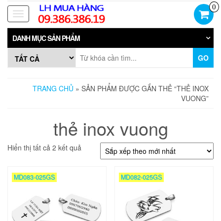
Skip
0
to
Toggle
the
navigation
content
DANH MỤC SẢN PHẨM
GO
TRANG CHỦ
» SẢN PHẨM ĐƯỢC GẮN THẺ “THẺ INOX
VUONG”
thẻ inox vuong
Đã
Hiển thị tất cả 2 kết quả
sắp
xếp
theo
MD083-025GS
MD082-025GS
mới
nhất