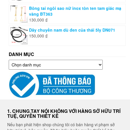
Bông tai ngôi sao nữ inox tòn ten tam giác mạ
vàng BT363
130,000
₫
Dây chuyền nam dù đen của thái 5ly DN071
150,000
₫
DANH MỤC
Danh
mục
1. CHUNG TAY NÓI KHÔNG VỚI HÀNG SỞ HỮU TRÍ
TUỆ, QUYỀN THIẾT KẾ
Nếu bạn phát hiện shop chúng tôi có bán hàng vi phạm sở