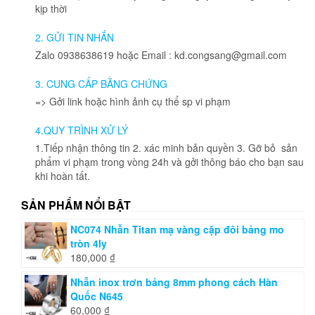
kịp thời
2. GỬI TIN NHẮN
Zalo 0938638619 hoặc Email : kd.congsang@gmail.com
3. CUNG CẤP BẰNG CHỨNG
=> Gởi link hoặc hình ảnh cụ thể sp vi phạm
4.QUY TRÌNH XỬ LÝ
1.Tiếp nhận thông tin 2. xác minh bản quyền 3. Gỡ bỏ sản
phẩm vi phạm trong vòng 24h và gởi thông báo cho bạn sau
khi hoàn tất.
SẢN PHẨM NỔI BẬT
NC074 Nhẫn Titan mạ vàng cặp đôi bảng mo
tròn 4ly
180,000
₫
Nhẫn inox trơn bảng 8mm phong cách Hàn
Quốc N645
60,000
₫