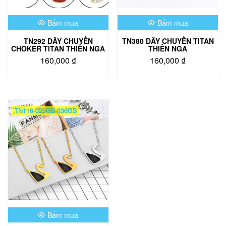
chọn
trên
Bấm mua
Bấm mua
trang
sản
TN292 DÂY CHUYỀN
TN380 DÂY CHUYỀN TITAN
phẩm
CHOKER TITAN THIÊN NGA
THIÊN NGA
160,000
₫
160,000
₫
Sản
Sản
phẩm
phẩm
này
này
có
có
TN116-029GS-036GS
nhiều
nhiều
biến
biến
thể.
thể.
Các
Các
tùy
tùy
chọn
chọn
có
có
thể
thể
được
được
chọn
chọn
Bấm mua
trên
trên