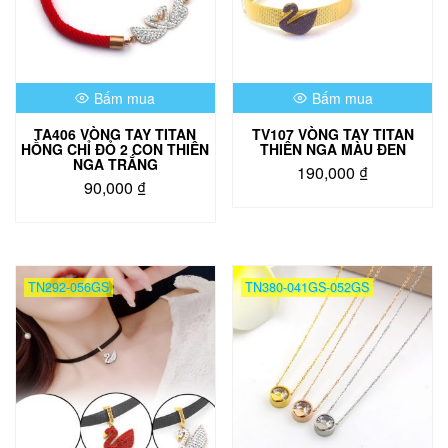
Bấm mua
Bấm mua
TA406 VÒNG TAY TITAN
TV107 VÒNG TAY TITAN
HỒNG CHỈ ĐỎ 2 CON THIÊN
THIÊN NGA MÀU ĐEN
NGA TRẮNG
190,000
₫
90,000
₫
Sản
phẩm
này
có
nhiều
TN292-056GS
TN380-041GS-052GS
biến
thể.
Các
tùy
chọn
có
thể
được