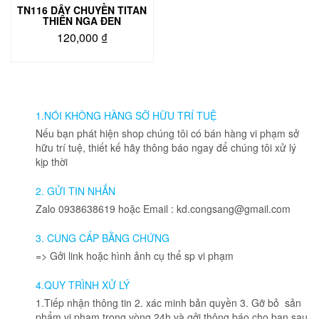
trang
trang
TN116 DÂY CHUYỀN TITAN
sản
sản
THIÊN NGA ĐEN
phẩm
phẩm
120,000
₫
Sản
phẩm
này
có
nhiều
1.NÓI KHÔNG HÀNG SỠ HỮU TRÍ TUỆ
biến
Nếu bạn phát hiện shop chúng tôi có bán hàng vi phạm sở
thể.
hữu trí tuệ, thiết kế hãy thông báo ngay để chúng tôi xử lý
Các
kịp thời
tùy
chọn
2. GỬI TIN NHẮN
có
Zalo 0938638619 hoặc Email : kd.congsang@gmail.com
thể
được
3. CUNG CẤP BẰNG CHỨNG
chọn
=> Gởi link hoặc hình ảnh cụ thể sp vi phạm
trên
trang
4.QUY TRÌNH XỬ LÝ
sản
phẩm
1.Tiếp nhận thông tin 2. xác minh bản quyền 3. Gỡ bỏ sản
phẩm vi phạm trong vòng 24h và gởi thông báo cho bạn sau