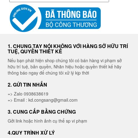
mục
1. CHUNG TAY NÓI KHÔNG VỚI HÀNG SỞ HỮU TRÍ
TUỆ, QUYỀN THIẾT KẾ
Nếu bạn phát hiện shop chúng tôi có bán hàng vi phạm sở
hữu trí tuệ, bản quyền, Nhãn hiệu hoặc quyền thiết kế hãy
thông báo ngay để chúng tôi xử lý kịp thời
2. GỬI TIN NHẮN
=> Zalo 0938638619
=> Email : kd.congsang@gmail.com
3. CUNG CẤP BẰNG CHỨNG
Gởi link hoặc hình ảnh cụ thể sp vi phạm
4.QUY TRÌNH XỬ LÝ