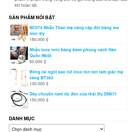
khi hoàn tất.
SẢN PHẨM NỔI BẬT
NC074 Nhẫn Titan mạ vàng cặp đôi bảng mo
tròn 4ly
180,000
₫
Nhẫn inox trơn bảng 8mm phong cách Hàn
Quốc N645
60,000
₫
Bông tai ngôi sao nữ inox tòn ten tam giác mạ
vàng BT363
130,000
₫
Dây chuyền nam dù đen của thái 5ly DN071
150,000
₫
DANH MỤC
Danh