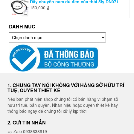
Dây chuyền nam dù đen của thái 5ly DN071
150,000
₫
DANH MỤC
Danh
mục
1. CHUNG TAY NÓI KHÔNG VỚI HÀNG SỞ HỮU TRÍ
TUỆ, QUYỀN THIẾT KẾ
Nếu bạn phát hiện shop chúng tôi có bán hàng vi phạm sở
hữu trí tuệ, bản quyền, Nhãn hiệu hoặc quyền thiết kế hãy
thông báo ngay để chúng tôi xử lý kịp thời
2. GỬI TIN NHẮN
=> Zalo 0938638619