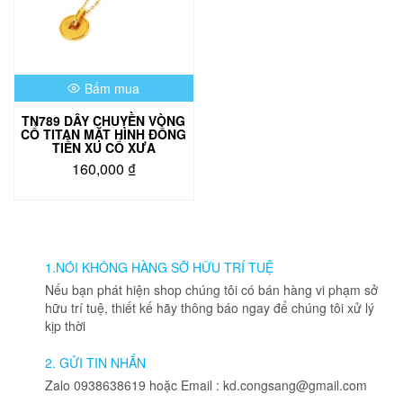
Bấm mua
TN789 DÂY CHUYỀN VÒNG
CỔ TITAN MẶT HÌNH ĐỒNG
TIỀN XU CỔ XƯA
160,000
₫
1.NÓI KHÔNG HÀNG SỠ HỮU TRÍ TUỆ
Nếu bạn phát hiện shop chúng tôi có bán hàng vi phạm sở
hữu trí tuệ, thiết kế hãy thông báo ngay để chúng tôi xử lý
kịp thời
2. GỬI TIN NHẮN
Zalo 0938638619 hoặc Email : kd.congsang@gmail.com