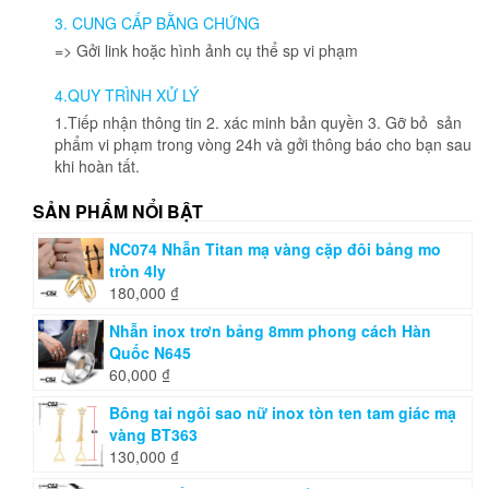
3. CUNG CẤP BẰNG CHỨNG
=> Gởi link hoặc hình ảnh cụ thể sp vi phạm
4.QUY TRÌNH XỬ LÝ
1.Tiếp nhận thông tin 2. xác minh bản quyền 3. Gỡ bỏ sản
phẩm vi phạm trong vòng 24h và gởi thông báo cho bạn sau
khi hoàn tất.
SẢN PHẨM NỔI BẬT
NC074 Nhẫn Titan mạ vàng cặp đôi bảng mo
tròn 4ly
180,000
₫
Nhẫn inox trơn bảng 8mm phong cách Hàn
Quốc N645
60,000
₫
Bông tai ngôi sao nữ inox tòn ten tam giác mạ
vàng BT363
130,000
₫