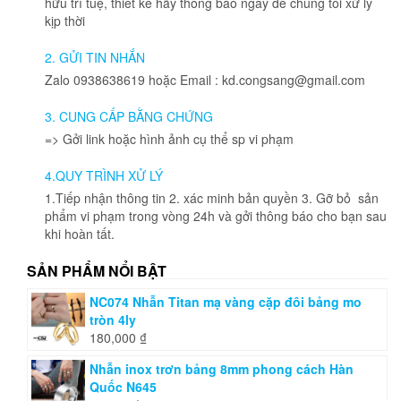
hữu trí tuệ, thiết kế hãy thông báo ngay để chúng tôi xử lý
kịp thời
2. GỬI TIN NHẮN
Zalo 0938638619 hoặc Email : kd.congsang@gmail.com
3. CUNG CẤP BẰNG CHỨNG
=> Gởi link hoặc hình ảnh cụ thể sp vi phạm
4.QUY TRÌNH XỬ LÝ
1.Tiếp nhận thông tin 2. xác minh bản quyền 3. Gỡ bỏ sản
phẩm vi phạm trong vòng 24h và gởi thông báo cho bạn sau
khi hoàn tất.
SẢN PHẨM NỔI BẬT
NC074 Nhẫn Titan mạ vàng cặp đôi bảng mo
tròn 4ly
180,000
₫
Nhẫn inox trơn bảng 8mm phong cách Hàn
Quốc N645