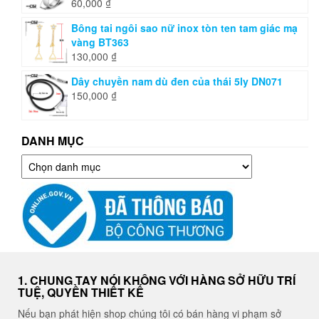
60,000
₫
Bông tai ngôi sao nữ inox tòn ten tam giác mạ
vàng BT363
130,000
₫
Dây chuyền nam dù đen của thái 5ly DN071
150,000
₫
DANH MỤC
Danh
mục
1. CHUNG TAY NÓI KHÔNG VỚI HÀNG SỞ HỮU TRÍ
TUỆ, QUYỀN THIẾT KẾ
Nếu bạn phát hiện shop chúng tôi có bán hàng vi phạm sở