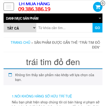
Skip
0
to
Toggle
the
navigation
content
DANH MỤC SẢN PHẨM
GO
TRANG CHỦ
» SẢN PHẨM ĐƯỢC GẮN THẺ “TRÁI TIM ĐỎ
ĐEN”
trái tim đỏ đen
Không tìm thấy sản phẩm nào khớp với lựa chọn của
bạn.
1.NÓI KHÔNG HÀNG SỠ HỮU TRÍ TUỆ
Nếu bạn phát hiện shop chúng tôi có bán hàng vi phạm sở