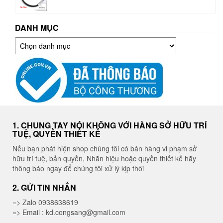
DANH MỤC
Danh
mục
1. CHUNG TAY NÓI KHÔNG VỚI HÀNG SỞ HỮU TRÍ
TUỆ, QUYỀN THIẾT KẾ
Nếu bạn phát hiện shop chúng tôi có bán hàng vi phạm sở
hữu trí tuệ, bản quyền, Nhãn hiệu hoặc quyền thiết kế hãy
thông báo ngay để chúng tôi xử lý kịp thời
2. GỬI TIN NHẮN
=> Zalo 0938638619
=> Email : kd.congsang@gmail.com