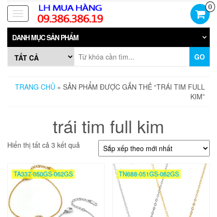
Skip
0
to
Toggle
the
navigation
content
DANH MỤC SẢN PHẨM
GO
TRANG CHỦ
» SẢN PHẨM ĐƯỢC GẮN THẺ “TRÁI TIM FULL
KIM”
trái tim full kim
Đã
Hiển thị tất cả 3 kết quả
sắp
xếp
theo
TA337-050GS-062GS
TN688-051GS-062GS
mới
nhất