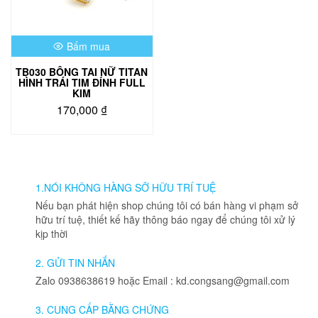
thể
thể
được
được
chọn
chọn
Bấm mua
trên
trên
trang
trang
TB030 BÔNG TAI NỮ TITAN
sản
sản
HÌNH TRÁI TIM ĐÍNH FULL
phẩm
phẩm
KIM
170,000
₫
Sản
phẩm
này
có
nhiều
1.NÓI KHÔNG HÀNG SỠ HỮU TRÍ TUỆ
biến
Nếu bạn phát hiện shop chúng tôi có bán hàng vi phạm sở
thể.
hữu trí tuệ, thiết kế hãy thông báo ngay để chúng tôi xử lý
Các
kịp thời
tùy
chọn
2. GỬI TIN NHẮN
có
Zalo 0938638619 hoặc Email : kd.congsang@gmail.com
thể
được
3. CUNG CẤP BẰNG CHỨNG
chọn