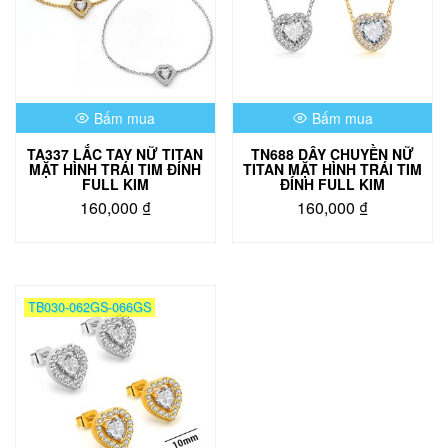
Bấm mua
Bấm mua
TA337 LẮC TAY NỮ TITAN
TN688 DÂY CHUYỀN NỮ
MẶT HÌNH TRÁI TIM ĐÍNH
TITAN MẶT HÌNH TRÁI TIM
FULL KIM
ĐÍNH FULL KIM
160,000
₫
160,000
₫
Sản
Sản
phẩm
phẩm
này
này
có
có
TB030-062GS-066GS
nhiều
nhiều
biến
biến
thể.
thể.
Các
Các
tùy
tùy
chọn
chọn
có
có