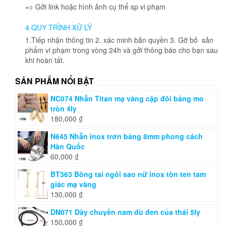
=> Gởi link hoặc hình ảnh cụ thể sp vi phạm
trên
trang
4.QUY TRÌNH XỬ LÝ
sản
phẩm
1.Tiếp nhận thông tin 2. xác minh bản quyền 3. Gỡ bỏ sản
phẩm vi phạm trong vòng 24h và gởi thông báo cho bạn sau
khi hoàn tất.
SẢN PHẨM NỔI BẬT
NC074 Nhẫn Titan mạ vàng cặp đôi bảng mo
tròn 4ly
180,000
₫
N645 Nhẫn inox trơn bảng 8mm phong cách
Hàn Quốc
60,000
₫
BT363 Bông tai ngôi sao nữ inox tòn ten tam
giác mạ vàng
130,000
₫
DN071 Dây chuyền nam dù đen của thái 5ly
150,000
₫