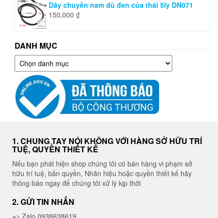
Dây chuyền nam dù đen của thái 5ly DN071
150,000
₫
DANH MỤC
Danh
mục
1. CHUNG TAY NÓI KHÔNG VỚI HÀNG SỞ HỮU TRÍ
TUỆ, QUYỀN THIẾT KẾ
Nếu bạn phát hiện shop chúng tôi có bán hàng vi phạm sở
hữu trí tuệ, bản quyền, Nhãn hiệu hoặc quyền thiết kế hãy
thông báo ngay để chúng tôi xử lý kịp thời
2. GỬI TIN NHẮN
=> Zalo 0938638619