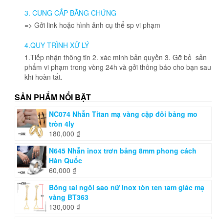
được
3. CUNG CẤP BẰNG CHỨNG
chọn
=> Gởi link hoặc hình ảnh cụ thể sp vi phạm
trên
trang
4.QUY TRÌNH XỬ LÝ
sản
phẩm
1.Tiếp nhận thông tin 2. xác minh bản quyền 3. Gỡ bỏ sản
phẩm vi phạm trong vòng 24h và gởi thông báo cho bạn sau
khi hoàn tất.
SẢN PHẨM NỔI BẬT
NC074 Nhẫn Titan mạ vàng cặp đôi bảng mo
tròn 4ly
180,000
₫
N645 Nhẫn inox trơn bảng 8mm phong cách
Hàn Quốc
60,000
₫
Bông tai ngôi sao nữ inox tòn ten tam giác mạ
vàng BT363
130,000
₫