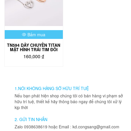
Bấm mua
TN594 DÂY CHUYỀN TITAN
MẶT HÌNH TRÁI TIM ĐÔI
160,000
₫
Sản
phẩm
này
có
nhiều
1.NÓI KHÔNG HÀNG SỠ HỮU TRÍ TUỆ
biến
Nếu bạn phát hiện shop chúng tôi có bán hàng vi phạm sở
thể.
hữu trí tuệ, thiết kế hãy thông báo ngay để chúng tôi xử lý
Các
kịp thời
tùy
chọn
2. GỬI TIN NHẮN
có
Zalo 0938638619 hoặc Email : kd.congsang@gmail.com
thể