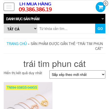
Skip
0
to
Toggle
the
navigation
content
DANH MỤC SẢN PHẨM
GO
TRANG CHỦ
» SẢN PHẨM ĐƯỢC GẮN THẺ “TRÁI TIM PHUN
CÁT”
trái tim phun cát
Hiển thị kết quả duy nhất
TN594-038GS-049GS