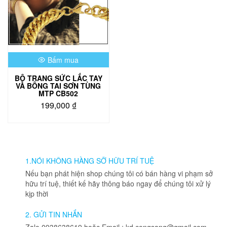
Bấm mua
BỘ TRANG SỨC LẮC TAY
VÀ BÔNG TAI SƠN TÙNG
MTP CB502
199,000
₫
1.NÓI KHÔNG HÀNG SỠ HỮU TRÍ TUỆ
Nếu bạn phát hiện shop chúng tôi có bán hàng vi phạm sở
hữu trí tuệ, thiết kế hãy thông báo ngay để chúng tôi xử lý
kịp thời
2. GỬI TIN NHẮN
Zalo 0938638619 hoặc Email : kd.congsang@gmail.com