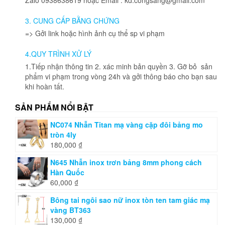
3. CUNG CẤP BẰNG CHỨNG
=> Gởi link hoặc hình ảnh cụ thể sp vi phạm
4.QUY TRÌNH XỬ LÝ
1.Tiếp nhận thông tin 2. xác minh bản quyền 3. Gỡ bỏ sản
phẩm vi phạm trong vòng 24h và gởi thông báo cho bạn sau
khi hoàn tất.
SẢN PHẨM NỔI BẬT
NC074 Nhẫn Titan mạ vàng cặp đôi bảng mo
tròn 4ly
180,000
₫
N645 Nhẫn inox trơn bảng 8mm phong cách
Hàn Quốc
60,000
₫
Bông tai ngôi sao nữ inox tòn ten tam giác mạ
vàng BT363
130,000
₫