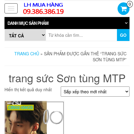
Skip
0
to
Toggle
the
navigation
content
DANH MỤC SẢN PHẨM
GO
TRANG CHỦ
» SẢN PHẨM ĐƯỢC GẮN THẺ “TRANG SỨC
SƠN TÙNG MTP”
trang sức Sơn tùng MTP
Hiển thị kết quả duy nhất
CB502-056GS