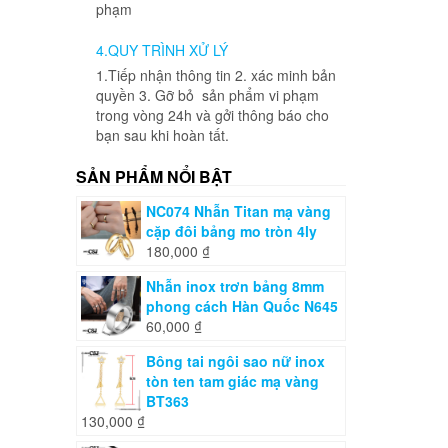
phạm
4.QUY TRÌNH XỬ LÝ
1.Tiếp nhận thông tin 2. xác minh bản
quyền 3. Gỡ bỏ sản phẩm vi phạm
trong vòng 24h và gởi thông báo cho
bạn sau khi hoàn tất.
SẢN PHẨM NỔI BẬT
NC074 Nhẫn Titan mạ vàng
cặp đôi bảng mo tròn 4ly
180,000
₫
Nhẫn inox trơn bảng 8mm
phong cách Hàn Quốc N645
60,000
₫
Bông tai ngôi sao nữ inox
tòn ten tam giác mạ vàng
BT363
130,000
₫