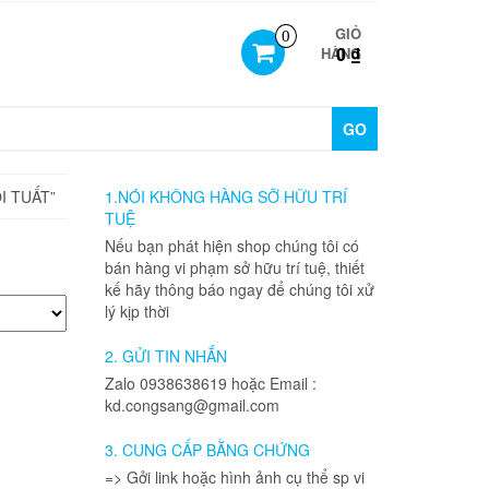
GIỎ
0
0 ₫
HÀNG
GO
I TUẤT”
1.NÓI KHÔNG HÀNG SỠ HỮU TRÍ
TUỆ
Nếu bạn phát hiện shop chúng tôi có
bán hàng vi phạm sở hữu trí tuệ, thiết
kế hãy thông báo ngay để chúng tôi xử
lý kịp thời
2. GỬI TIN NHẮN
Zalo 0938638619 hoặc Email :
kd.congsang@gmail.com
3. CUNG CẤP BẰNG CHỨNG
=> Gởi link hoặc hình ảnh cụ thể sp vi