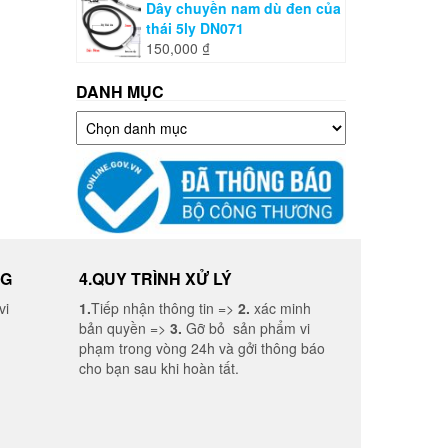
Dây chuyền nam dù đen của
thái 5ly DN071
150,000
₫
DANH MỤC
Danh
mục
NG
4.QUY TRÌNH XỬ LÝ
vi
1.
Tiếp nhận thông tin =>
2.
xác minh
bản quyền =>
3.
Gỡ bỏ sản phẩm vi
phạm trong vòng 24h và gởi thông báo
cho bạn sau khi hoàn tất.