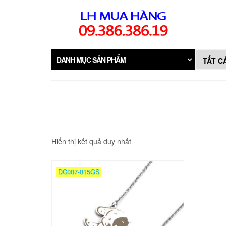
Skip
to
the
content
DANH MỤC SẢN PHẨM
Hiển thị kết quả duy nhất
DC007-015GS