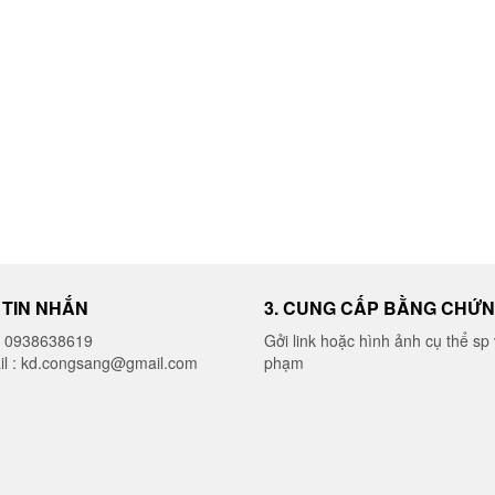
I TIN NHẮN
3. CUNG CẤP BẰNG CHỨ
o 0938638619
Gởi link hoặc hình ảnh cụ thể sp 
il : kd.congsang@gmail.com
phạm