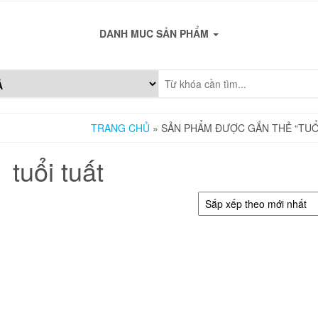
DANH MUC SẢN PHẨM
TRANG CHỦ
» SẢN PHẨM ĐƯỢC GẮN THẺ “TUỔ
tuổi tuất