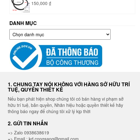
150,000
₫
DANH MỤC
Danh
mục
1. CHUNG TAY NÓI KHÔNG VỚI HÀNG SỞ HỮU TRÍ
TUỆ, QUYỀN THIẾT KẾ
Nếu bạn phát hiện shop chúng tôi có bán hàng vi phạm sở
hữu trí tuệ, bản quyền, Nhãn hiệu hoặc quyền thiết kế hãy
thông báo ngay để chúng tôi xử lý kịp thời
2. GỬI TIN NHẮN
=> Zalo 0938638619
=> Email : kd.congsang@gmail.com