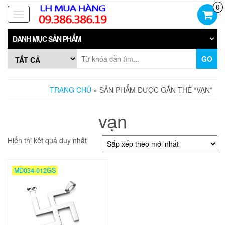
Skip
0
to
Toggle
the
navigation
content
DANH MỤC SẢN PHẨM
GO
TRANG CHỦ
» SẢN PHẨM ĐƯỢC GẮN THẺ “VẠN”
vạn
Hiển thị kết quả duy nhất
MD034-012GS