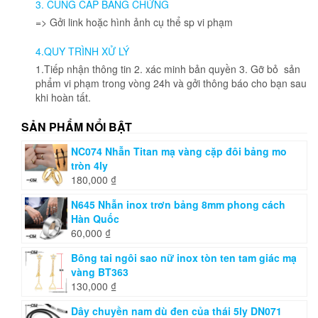
3. CUNG CẤP BẰNG CHỨNG
=> Gởi link hoặc hình ảnh cụ thể sp vi phạm
4.QUY TRÌNH XỬ LÝ
1.Tiếp nhận thông tin 2. xác minh bản quyền 3. Gỡ bỏ sản
phẩm vi phạm trong vòng 24h và gởi thông báo cho bạn sau
khi hoàn tất.
SẢN PHẨM NỔI BẬT
NC074 Nhẫn Titan mạ vàng cặp đôi bảng mo
tròn 4ly
180,000
₫
N645 Nhẫn inox trơn bảng 8mm phong cách
Hàn Quốc
60,000
₫
Bông tai ngôi sao nữ inox tòn ten tam giác mạ
vàng BT363
130,000
₫
Dây chuyền nam dù đen của thái 5ly DN071