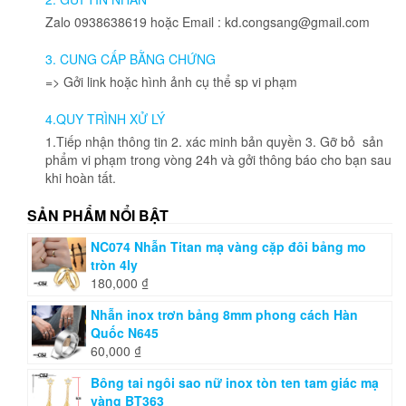
Zalo 0938638619 hoặc Email : kd.congsang@gmail.com
3. CUNG CẤP BẰNG CHỨNG
=> Gởi link hoặc hình ảnh cụ thể sp vi phạm
4.QUY TRÌNH XỬ LÝ
1.Tiếp nhận thông tin 2. xác minh bản quyền 3. Gỡ bỏ sản
phẩm vi phạm trong vòng 24h và gởi thông báo cho bạn sau
khi hoàn tất.
SẢN PHẨM NỔI BẬT
NC074 Nhẫn Titan mạ vàng cặp đôi bảng mo
tròn 4ly
180,000
₫
Nhẫn inox trơn bảng 8mm phong cách Hàn
Quốc N645
60,000
₫
Bông tai ngôi sao nữ inox tòn ten tam giác mạ
vàng BT363