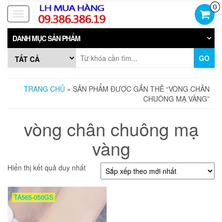
Skip
0
to
Toggle
the
navigation
content
DANH MỤC SẢN PHẨM
GO
TRANG CHỦ
» SẢN PHẨM ĐƯỢC GẮN THẺ “VÒNG CHÂN
CHUÔNG MẠ VÀNG”
vòng chân chuông mạ
vàng
Hiển thị kết quả duy nhất
TA565-050GS