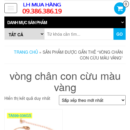
Skip
0
to
Toggle
the
navigation
content
DANH MỤC SẢN PHẨM
GO
TRANG CHỦ
» SẢN PHẨM ĐƯỢC GẮN THẺ “VÒNG CHÂN
CON CỪU MÀU VÀNG”
vòng chân con cừu màu
vàng
Hiển thị kết quả duy nhất
TA599-036GS