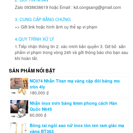
Zalo 0938638619 hoặc Email : kd.congsang@gmail.com
3. CUNG CẤP BẰNG CHỨNG
=> Gởi link hoặc hình ảnh cụ thể sp vi phạm
4.QUY TRÌNH XỬ LÝ
1.Tiếp nhận thông tin 2. xác minh bản quyền 3. Gỡ bỏ sản
phẩm vi phạm trong vòng 24h và gởi thông báo cho bạn sau
khi hoàn tất.
SẢN PHẨM NỔI BẬT
NC074 Nhẫn Titan mạ vàng cặp đôi bảng mo
tròn 4ly
180,000
₫
Nhẫn inox trơn bảng 8mm phong cách Hàn
Quốc N645
60,000
₫
Bông tai ngôi sao nữ inox tòn ten tam giác mạ
vàng BT363