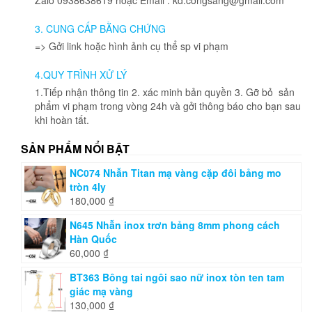
3. CUNG CẤP BẰNG CHỨNG
=> Gởi link hoặc hình ảnh cụ thể sp vi phạm
4.QUY TRÌNH XỬ LÝ
1.Tiếp nhận thông tin 2. xác minh bản quyền 3. Gỡ bỏ sản
phẩm vi phạm trong vòng 24h và gởi thông báo cho bạn sau
khi hoàn tất.
SẢN PHẨM NỔI BẬT
NC074 Nhẫn Titan mạ vàng cặp đôi bảng mo
tròn 4ly
180,000
₫
N645 Nhẫn inox trơn bảng 8mm phong cách
Hàn Quốc
60,000
₫
BT363 Bông tai ngôi sao nữ inox tòn ten tam
giác mạ vàng
130,000
₫