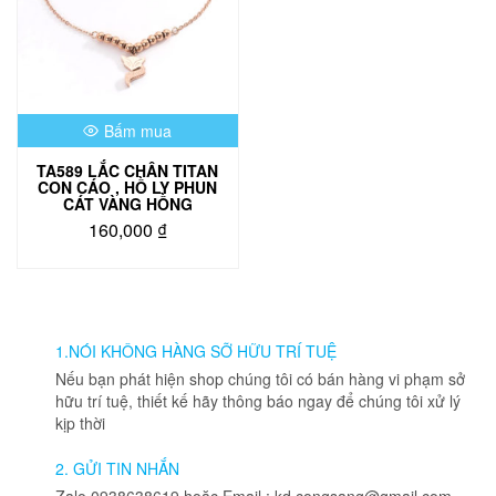
Bấm mua
TA589 LẮC CHÂN TITAN
CON CÁO , HỒ LY PHUN
CÁT VÀNG HỒNG
160,000
₫
1.NÓI KHÔNG HÀNG SỠ HỮU TRÍ TUỆ
Nếu bạn phát hiện shop chúng tôi có bán hàng vi phạm sở
hữu trí tuệ, thiết kế hãy thông báo ngay để chúng tôi xử lý
kịp thời
2. GỬI TIN NHẮN
Zalo 0938638619 hoặc Email : kd.congsang@gmail.com