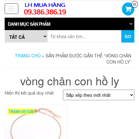
Skip
0
to
Toggle
the
navigation
content
DANH MỤC SẢN PHẨM
GO
TRANG CHỦ
» SẢN PHẨM ĐƯỢC GẮN THẺ “VÒNG CHÂN
CON HỒ LY”
vòng chân con hồ ly
Hiển thị kết quả duy nhất
TA589-051GS