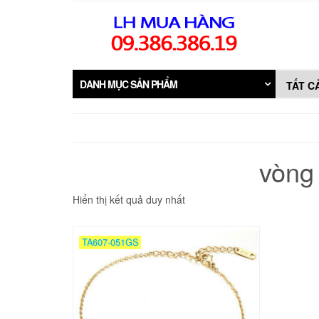
Skip
to
the
content
DANH MỤC SẢN PHẨM
vòng
Hiển thị kết quả duy nhất
TA607-051GS