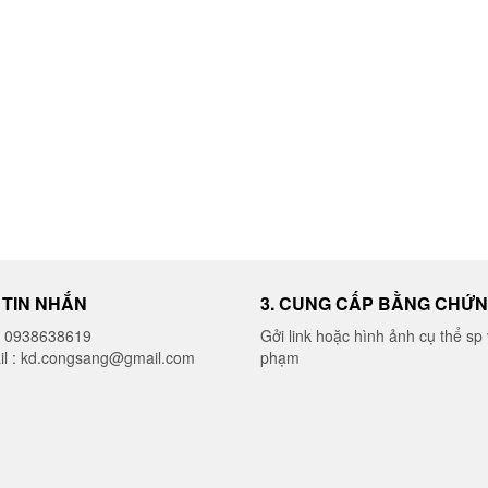
I TIN NHẮN
3. CUNG CẤP BẰNG CHỨ
o 0938638619
Gởi link hoặc hình ảnh cụ thể sp 
il : kd.congsang@gmail.com
phạm