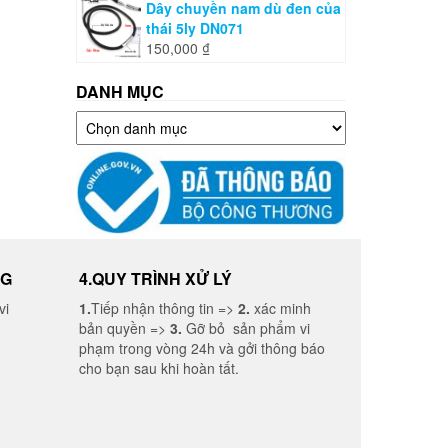
Dây chuyền nam dù đen của
thái 5ly DN071
150,000
₫
DANH MỤC
Danh
mục
NG
4.QUY TRÌNH XỬ LÝ
vi
1.
Tiếp nhận thông tin =>
2.
xác minh
bản quyền =>
3.
Gỡ bỏ sản phẩm vi
phạm trong vòng 24h và gởi thông báo
cho bạn sau khi hoàn tất.