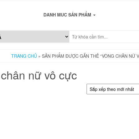
DANH MUC SẢN PHẨM
TRANG CHỦ
» SẢN PHẨM ĐƯỢC GẮN THẺ “VÒNG CHÂN NỮ 
 chân nữ vô cực