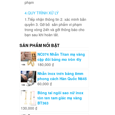
phạm
4.QUY TRÌNH XỬ LÝ
1.Tiếp nhận thông tin 2. xác minh bản
quyền 3. Gỡ bỏ sản phẩm vi phạm
trong vòng 24h và gởi thông báo cho
bạn sau khi hoàn tất.
SẢN PHẨM NỔI BẬT
NC074 Nhẫn Titan mạ vàng
cặp đôi bảng mo tròn 4ly
180,000
₫
Nhẫn inox trơn bảng 8mm
phong cách Hàn Quốc N645
60,000
₫
Bông tai ngôi sao nữ inox
tòn ten tam giác mạ vàng
BT363
130,000
₫