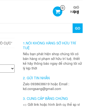
GIỎ
0
0 ₫
HÀNG
GO
VÔ CỰC”
1.NÓI KHÔNG HÀNG SỠ HỮU TRÍ
TUỆ
Nếu bạn phát hiện shop chúng tôi có
bán hàng vi phạm sở hữu trí tuệ, thiết
kế hãy thông báo ngay để chúng tôi xử
lý kịp thời
2. GỬI TIN NHẮN
Zalo 0938638619 hoặc Email :
kd.congsang@gmail.com
3. CUNG CẤP BẰNG CHỨNG
=> Gởi link hoặc hình ảnh cụ thể sp vi