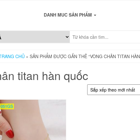
DANH MUC SẢN PHẨM
TRANG CHỦ
» SẢN PHẨM ĐƯỢC GẮN THẺ “VÒNG CHÂN TITAN HÀ
ân titan hàn quốc
-051GS