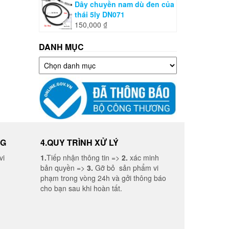
Dây chuyền nam dù đen của
thái 5ly DN071
150,000
₫
DANH MỤC
Danh
mục
NG
4.QUY TRÌNH XỬ LÝ
vi
1.
Tiếp nhận thông tin =>
2.
xác minh
bản quyền =>
3.
Gỡ bỏ sản phẩm vi
phạm trong vòng 24h và gởi thông báo
cho bạn sau khi hoàn tất.