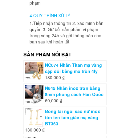
phạm
4.QUY TRÌNH XỬ LÝ
1.Tiếp nhận thông tin 2. xác minh bản
quyền 3. Gỡ bỏ sản phẩm vi phạm
trong vòng 24h và gởi thông báo cho
bạn sau khi hoàn tất.
SẢN PHẨM NỔI BẬT
NC074 Nhẫn Titan mạ vàng
cặp đôi bảng mo tròn 4ly
180,000
₫
N645 Nhẫn inox trơn bảng
8mm phong cách Hàn Quốc
60,000
₫
Bông tai ngôi sao nữ inox
tòn ten tam giác mạ vàng
BT363
130,000
₫