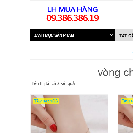
Skip
to
the
content
DANH MỤC SẢN PHẨM
vòng ch
Đã
Hiển thị tất cả 2 kết quả
sắp
xếp
theo
TA510-051GS
TA511
mới
nhất