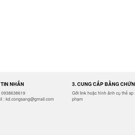
I TIN NHẮN
3. CUNG CẤP BẰNG CHỨ
o 0938638619
Gởi link hoặc hình ảnh cụ thể sp 
il : kd.congsang@gmail.com
phạm