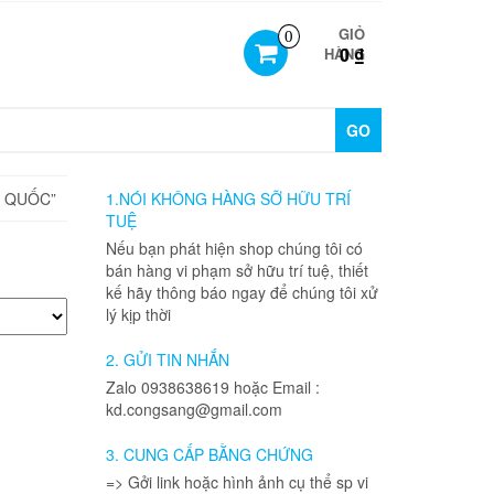
GIỎ
0
0 ₫
HÀNG
GO
N QUỐC”
1.NÓI KHÔNG HÀNG SỠ HỮU TRÍ
TUỆ
Nếu bạn phát hiện shop chúng tôi có
bán hàng vi phạm sở hữu trí tuệ, thiết
kế hãy thông báo ngay để chúng tôi xử
lý kịp thời
2. GỬI TIN NHẮN
Zalo 0938638619 hoặc Email :
kd.congsang@gmail.com
3. CUNG CẤP BẰNG CHỨNG
=> Gởi link hoặc hình ảnh cụ thể sp vi