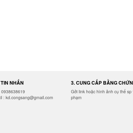
I TIN NHẮN
3. CUNG CẤP BẰNG CHỨ
o 0938638619
Gởi link hoặc hình ảnh cụ thể sp 
il : kd.congsang@gmail.com
phạm