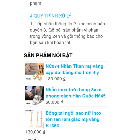
phạm
4.QUY TRÌNH XỬ LÝ
1.Tiếp nhận thông tin 2. xác minh bản
quyền 3. Gỡ bỏ sản phẩm vi phạm
trong vòng 24h và gởi thông báo cho
bạn sau khi hoàn tất.
SẢN PHẨM NỔI BẬT
NC074 Nhẫn Titan mạ vàng
cặp đôi bảng mo tròn 4ly
180,000
₫
Nhẫn inox trơn bảng 8mm
phong cách Hàn Quốc N645
60,000
₫
Bông tai ngôi sao nữ inox
tòn ten tam giác mạ vàng
BT363
130,000
₫