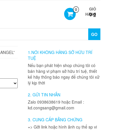
GIỎ
0
0 ₫
HÀNG
GO
 ANGEL”
1.NÓI KHÔNG HÀNG SỠ HỮU TRÍ
TUỆ
Nếu bạn phát hiện shop chúng tôi có
bán hàng vi phạm sở hữu trí tuệ, thiết
kế hãy thông báo ngay để chúng tôi xử
lý kịp thời
2. GỬI TIN NHẮN
Zalo 0938638619 hoặc Email :
kd.congsang@gmail.com
3. CUNG CẤP BẰNG CHỨNG
=> Gởi link hoặc hình ảnh cụ thể sp vi