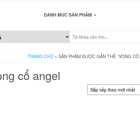
DANH MUC SẢN PHẨM
TRANG CHỦ
» SẢN PHẨM ĐƯỢC GẮN THẺ “VÒNG CỔ
òng cổ angel