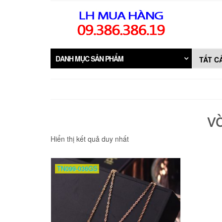
Skip
to
the
content
DANH MỤC SẢN PHẨM
v
Hiển thị kết quả duy nhất
TN099-036GS