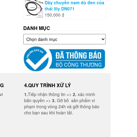
Dây chuyền nam dù đen của
thái 5ly DN071
150,000
₫
DANH MỤC
Danh
mục
NG
4.QUY TRÌNH XỬ LÝ
vi
1.
Tiếp nhận thông tin =>
2.
xác minh
bản quyền =>
3.
Gỡ bỏ sản phẩm vi
phạm trong vòng 24h và gởi thông báo
cho bạn sau khi hoàn tất.