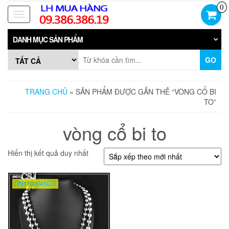
Skip
0
to
Toggle
the
navigation
content
DANH MỤC SẢN PHẨM
GO
TRANG CHỦ
» SẢN PHẨM ĐƯỢC GẮN THẺ “VÒNG CỔ BI
TO”
vòng cổ bi to
Hiển thị kết quả duy nhất
DN113-045GS