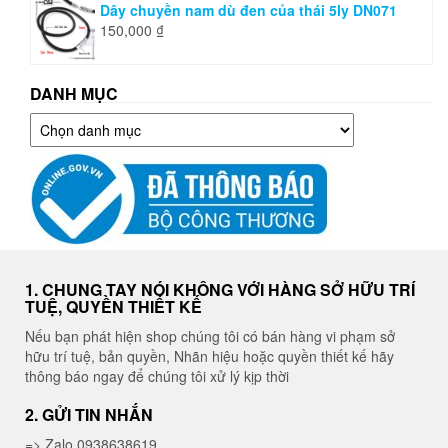
Dây chuyền nam dù đen của thái 5ly DN071
150,000
₫
DANH MỤC
Danh
mục
1. CHUNG TAY NÓI KHÔNG VỚI HÀNG SỞ HỮU TRÍ
TUỆ, QUYỀN THIẾT KẾ
Nếu bạn phát hiện shop chúng tôi có bán hàng vi phạm sở
hữu trí tuệ, bản quyền, Nhãn hiệu hoặc quyền thiết kế hãy
thông báo ngay để chúng tôi xử lý kịp thời
2. GỬI TIN NHẮN
=> Zalo 0938638619