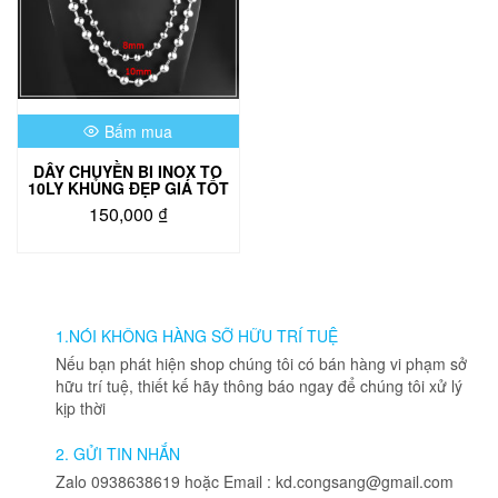
Bấm mua
DÂY CHUYỀN BI INOX TO
10LY KHỦNG ĐẸP GIÁ TỐT
150,000
₫
1.NÓI KHÔNG HÀNG SỠ HỮU TRÍ TUỆ
Nếu bạn phát hiện shop chúng tôi có bán hàng vi phạm sở
hữu trí tuệ, thiết kế hãy thông báo ngay để chúng tôi xử lý
kịp thời
2. GỬI TIN NHẮN
Zalo 0938638619 hoặc Email : kd.congsang@gmail.com