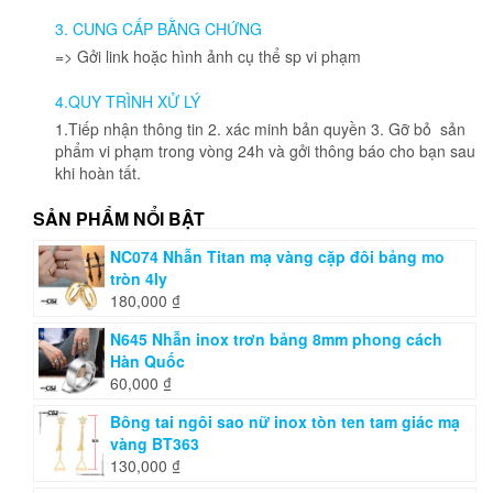
3. CUNG CẤP BẰNG CHỨNG
=> Gởi link hoặc hình ảnh cụ thể sp vi phạm
4.QUY TRÌNH XỬ LÝ
1.Tiếp nhận thông tin 2. xác minh bản quyền 3. Gỡ bỏ sản
phẩm vi phạm trong vòng 24h và gởi thông báo cho bạn sau
khi hoàn tất.
SẢN PHẨM NỔI BẬT
NC074 Nhẫn Titan mạ vàng cặp đôi bảng mo
tròn 4ly
180,000
₫
N645 Nhẫn inox trơn bảng 8mm phong cách
Hàn Quốc
60,000
₫
Bông tai ngôi sao nữ inox tòn ten tam giác mạ
vàng BT363
130,000
₫