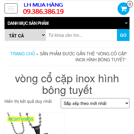
Skip
0
to
Toggle
the
navigation
content
DANH MỤC SẢN PHẨM
GO
TRANG CHỦ
» SẢN PHẨM ĐƯỢC GẮN THẺ “VÒNG CỔ CẶP
INOX HÌNH BÔNG TUYẾT”
vòng cổ cặp inox hình
bông tuyết
Hiển thị kết quả duy nhất
MC207-038GS