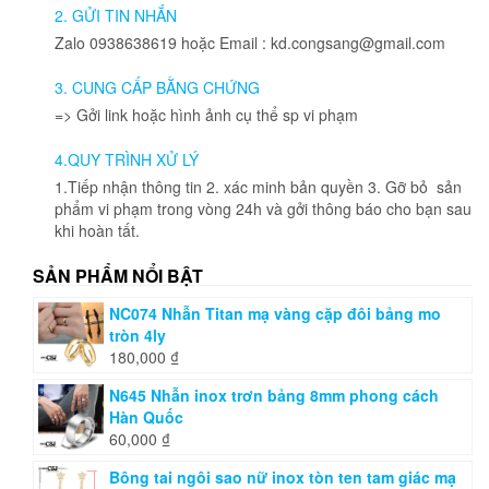
2. GỬI TIN NHẮN
Zalo 0938638619 hoặc Email : kd.congsang@gmail.com
3. CUNG CẤP BẰNG CHỨNG
=> Gởi link hoặc hình ảnh cụ thể sp vi phạm
4.QUY TRÌNH XỬ LÝ
1.Tiếp nhận thông tin 2. xác minh bản quyền 3. Gỡ bỏ sản
phẩm vi phạm trong vòng 24h và gởi thông báo cho bạn sau
khi hoàn tất.
SẢN PHẨM NỔI BẬT
NC074 Nhẫn Titan mạ vàng cặp đôi bảng mo
tròn 4ly
180,000
₫
N645 Nhẫn inox trơn bảng 8mm phong cách
Hàn Quốc
60,000
₫
Bông tai ngôi sao nữ inox tòn ten tam giác mạ