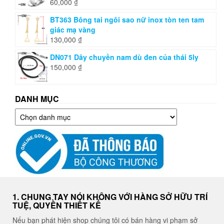
60,000
₫
BT363 Bông tai ngôi sao nữ inox tòn ten tam
giác mạ vàng
130,000
₫
DN071 Dây chuyền nam dù đen của thái 5ly
150,000
₫
DANH MỤC
Danh
mục
1. CHUNG TAY NÓI KHÔNG VỚI HÀNG SỞ HỮU TRÍ
TUỆ, QUYỀN THIẾT KẾ
Nếu bạn phát hiện shop chúng tôi có bán hàng vi phạm sở