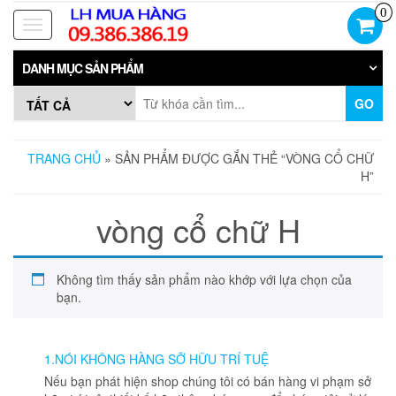
Skip
0
to
Toggle
the
navigation
content
DANH MỤC SẢN PHẨM
GO
TRANG CHỦ
» SẢN PHẨM ĐƯỢC GẮN THẺ “VÒNG CỔ CHỮ
H”
vòng cổ chữ H
Không tìm thấy sản phẩm nào khớp với lựa chọn của
bạn.
1.NÓI KHÔNG HÀNG SỠ HỮU TRÍ TUỆ
Nếu bạn phát hiện shop chúng tôi có bán hàng vi phạm sở