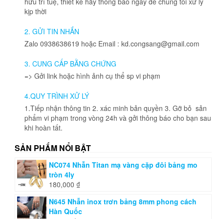
hữu trí tuệ, thiết kế hãy thông báo ngay để chúng tôi xử lý
kịp thời
2. GỬI TIN NHẮN
Zalo 0938638619 hoặc Email : kd.congsang@gmail.com
3. CUNG CẤP BẰNG CHỨNG
=> Gởi link hoặc hình ảnh cụ thể sp vi phạm
4.QUY TRÌNH XỬ LÝ
1.Tiếp nhận thông tin 2. xác minh bản quyền 3. Gỡ bỏ sản
phẩm vi phạm trong vòng 24h và gởi thông báo cho bạn sau
khi hoàn tất.
SẢN PHẨM NỔI BẬT
NC074 Nhẫn Titan mạ vàng cặp đôi bảng mo
tròn 4ly
180,000
₫
N645 Nhẫn inox trơn bảng 8mm phong cách
Hàn Quốc