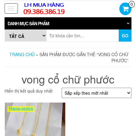
Skip
0
to
Toggle
the
navigation
content
DANH MỤC SẢN PHẨM
GO
TRANG CHỦ
» SẢN PHẨM ĐƯỢC GẮN THẺ “VONG CỔ CHỮ
PHƯỚC”
vong cổ chữ phước
Hiển thị kết quả duy nhất
TN539-053GS