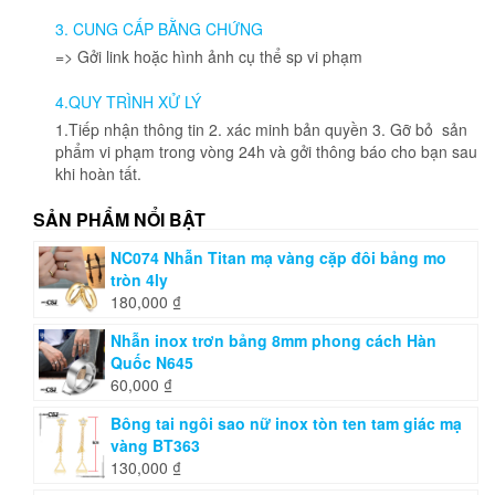
3. CUNG CẤP BẰNG CHỨNG
=> Gởi link hoặc hình ảnh cụ thể sp vi phạm
4.QUY TRÌNH XỬ LÝ
1.Tiếp nhận thông tin 2. xác minh bản quyền 3. Gỡ bỏ sản
phẩm vi phạm trong vòng 24h và gởi thông báo cho bạn sau
khi hoàn tất.
SẢN PHẨM NỔI BẬT
NC074 Nhẫn Titan mạ vàng cặp đôi bảng mo
tròn 4ly
180,000
₫
Nhẫn inox trơn bảng 8mm phong cách Hàn
Quốc N645
60,000
₫
Bông tai ngôi sao nữ inox tòn ten tam giác mạ
vàng BT363
130,000
₫