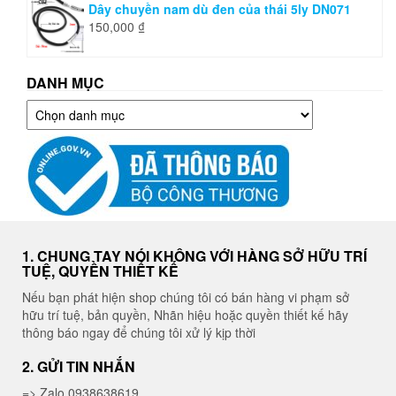
Dây chuyền nam dù đen của thái 5ly DN071
150,000
₫
DANH MỤC
Danh
mục
1. CHUNG TAY NÓI KHÔNG VỚI HÀNG SỞ HỮU TRÍ
TUỆ, QUYỀN THIẾT KẾ
Nếu bạn phát hiện shop chúng tôi có bán hàng vi phạm sở
hữu trí tuệ, bản quyền, Nhãn hiệu hoặc quyền thiết kế hãy
thông báo ngay để chúng tôi xử lý kịp thời
2. GỬI TIN NHẮN
=> Zalo 0938638619