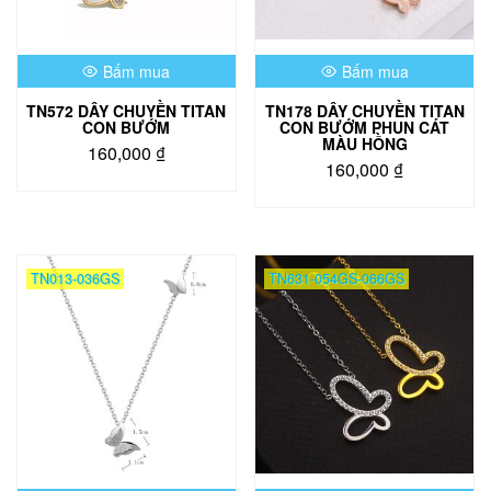
được
chọn
trên
Bấm mua
Bấm mua
trang
sản
TN572 DÂY CHUYỀN TITAN
TN178 DÂY CHUYỀN TITAN
phẩm
CON BƯỚM
CON BƯỚM PHUN CÁT
MÀU HỒNG
160,000
₫
160,000
₫
Sản
phẩm
này
có
nhiều
TN013-036GS
TN631-054GS-066GS
biến
thể.
Các
tùy
chọn
có
thể
được
chọn