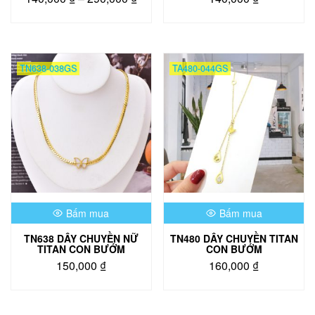
giá:
Sản
từ
phẩm
140,000 ₫
này
đến
có
TN638-038GS
TA480-044GS
290,000 ₫
nhiều
biến
thể.
Các
tùy
chọn
có
thể
được
chọn
Bấm mua
Bấm mua
trên
trang
TN638 DÂY CHUYỀN NỮ
TN480 DÂY CHUYỀN TITAN
sản
TITAN CON BƯỚM
CON BƯỚM
phẩm
150,000
₫
160,000
₫