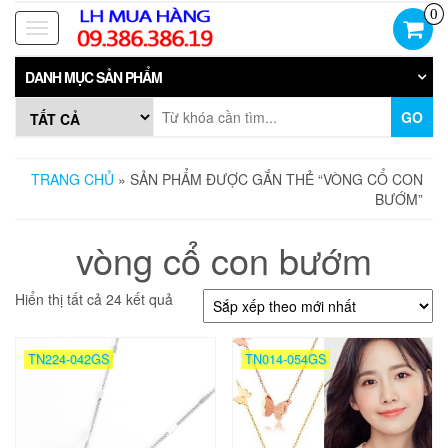
Skip
0
to
Toggle
the
navigation
content
DANH MỤC SẢN PHẨM
GO
TRANG CHỦ
» SẢN PHẨM ĐƯỢC GẮN THẺ “VÒNG CỔ CON
BƯỚM”
vòng cổ con bướm
Đã
Hiển thị tất cả 24 kết quả
sắp
xếp
theo
TN224-042GS
TN014-054GS
mới
nhất