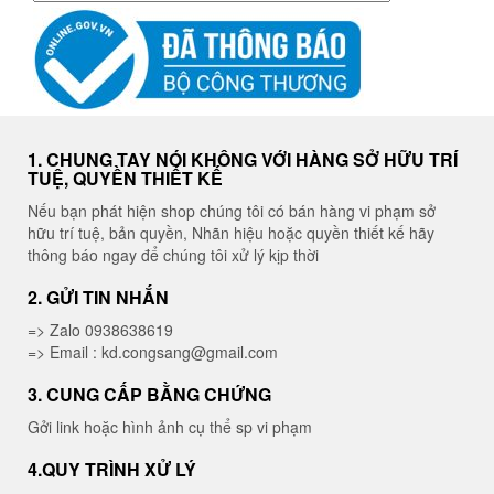
1. CHUNG TAY NÓI KHÔNG VỚI HÀNG SỞ HỮU TRÍ
TUỆ, QUYỀN THIẾT KẾ
Nếu bạn phát hiện shop chúng tôi có bán hàng vi phạm sở
hữu trí tuệ, bản quyền, Nhãn hiệu hoặc quyền thiết kế hãy
thông báo ngay để chúng tôi xử lý kịp thời
2. GỬI TIN NHẮN
=> Zalo 0938638619
=> Email : kd.congsang@gmail.com
3. CUNG CẤP BẰNG CHỨNG
Gởi link hoặc hình ảnh cụ thể sp vi phạm
4.QUY TRÌNH XỬ LÝ