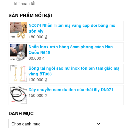
khi hoàn tất.
SẢN PHẨM NỔI BẬT
NC074 Nhẫn Titan mạ vàng cặp đôi bảng mo
tròn 4ly
180,000
₫
Nhẫn inox trơn bảng 8mm phong cách Hàn
Quốc N645
60,000
₫
Bông tai ngôi sao nữ inox tòn ten tam giác mạ
vàng BT363
130,000
₫
Dây chuyền nam dù đen của thái 5ly DN071
150,000
₫
DANH MỤC
Danh
mục