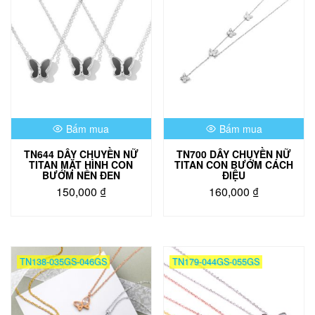
biến
thể.
thể.
Các
Các
tùy
tùy
chọn
chọn
có
có
thể
thể
được
được
chọn
chọn
trên
Bấm mua
Bấm mua
trên
trang
trang
sản
TN644 DÂY CHUYỀN NỮ
TN700 DÂY CHUYỀN NỮ
sản
phẩm
TITAN MẶT HÌNH CON
TITAN CON BƯỚM CÁCH
phẩm
BƯỚM NỀN ĐEN
ĐIỆU
150,000
₫
160,000
₫
Sản
Sản
phẩm
phẩm
này
này
có
có
TN138-035GS-046GS
TN179-044GS-055GS
nhiều
nhiều
biến
biến
thể.
thể.
Các
Các