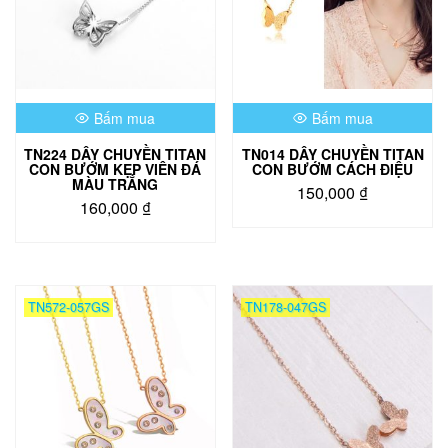
Bấm mua
Bấm mua
TN224 DÂY CHUYỀN TITAN
TN014 DÂY CHUYỀN TITAN
CON BƯỚM KẸP VIÊN ĐÁ
CON BƯỚM CÁCH ĐIỆU
MÀU TRẮNG
150,000
₫
160,000
₫
Sản
phẩm
này
có
nhiều
TN572-057GS
TN178-047GS
biến
thể.
Các
tùy
chọn
có
thể