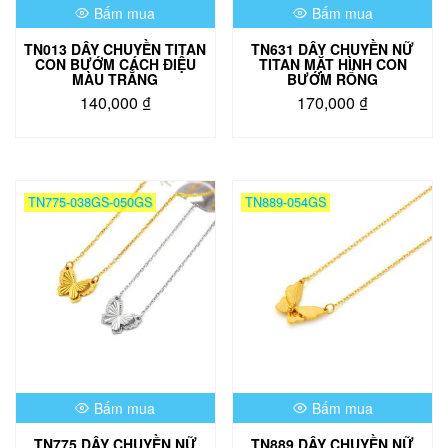
trên
Bấm mua
Bấm mua
trang
sản
TN013 DÂY CHUYỀN TITAN
TN631 DÂY CHUYỀN NỮ
phẩm
CON BƯỚM CÁCH ĐIỆU
TITAN MẶT HÌNH CON
MÀU TRẮNG
BƯỚM RỔNG
140,000
₫
170,000
₫
Sản
Sản
phẩm
phẩm
này
này
có
có
TN775-038GS-050GS
TN889-054GS
nhiều
nhiều
biến
biến
thể.
thể.
Các
Các
tùy
tùy
chọn
chọn
có
có
thể
thể
được
được
chọn
chọn
Bấm mua
Bấm mua
trên
trên
trang
trang
TN775 DÂY CHUYỀN NỮ
TN889 DÂY CHUYỀN NỮ