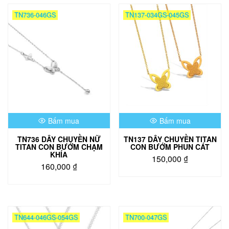
TN736-046GS
TN137-034GS-045GS
Bấm mua
Bấm mua
TN736 DÂY CHUYỀN NỮ
TN137 DÂY CHUYỀN TITAN
TITAN CON BƯỚM CHẠM
CON BƯỚM PHUN CÁT
KHÍA
150,000
₫
160,000
₫
Sản
Sản
phẩm
phẩm
này
này
có
có
nhiều
TN644-046GS-054GS
TN700-047GS
nhiều
biến