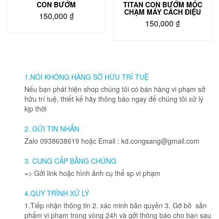
sản
phẩm
CON BƯỚM
TITAN CON BƯỚM MÓC
phẩm
CHẠM MÁY CÁCH ĐIỆU
150,000
₫
150,000
₫
Sản
Sản
phẩm
phẩm
này
này
có
có
nhiều
nhiều
1.NÓI KHÔNG HÀNG SỠ HỮU TRÍ TUỆ
biến
biến
thể.
Nếu bạn phát hiện shop chúng tôi có bán hàng vi phạm sở
thể.
Các
hữu trí tuệ, thiết kế hãy thông báo ngay để chúng tôi xử lý
Các
tùy
kịp thời
tùy
chọn
chọn
có
2. GỬI TIN NHẮN
có
thể
Zalo 0938638619 hoặc Email : kd.congsang@gmail.com
thể
được
được
chọn
3. CUNG CẤP BẰNG CHỨNG
chọn
trên
=> Gởi link hoặc hình ảnh cụ thể sp vi phạm
trên
trang
trang
sản
4.QUY TRÌNH XỬ LÝ
sản
phẩm
phẩm
1.Tiếp nhận thông tin 2. xác minh bản quyền 3. Gỡ bỏ sản
phẩm vi phạm trong vòng 24h và gởi thông báo cho bạn sau