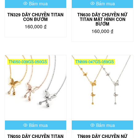
Bấm mua
Bấm mua
trên
trang
trang
sản
TN329 DÂY CHUYỀN TITAN
TN630 DÂY CHUYỀN NỮ
sản
phẩm
CON BƯỚM
TITAN MẶT HÌNH CON
phẩm
BƯỚM
160,000
₫
160,000
₫
Sản
Sản
phẩm
phẩm
này
này
có
có
nhiều
TN050-039GS-050GS
TN699-047GS-059GS
nhiều
biến
biến
thể.
thể.
Các
Các
tùy
tùy
chọn
chọn
có
có
thể
thể
được
được
chọn
chọn
trên
Bấm mua
Bấm mua
trên
trang
trang
sản
TN050 DÂY CHUYỀN TITAN
TN699 DÂY CHUYỀN NỮ