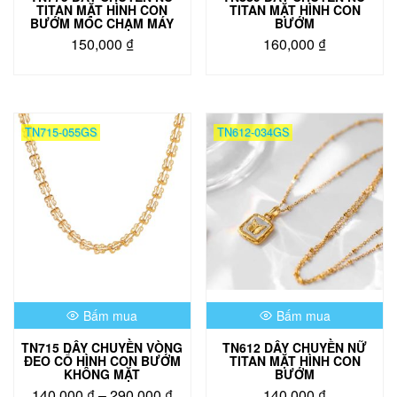
sản
sản
TITAN MẶT HÌNH CON
TITAN MẶT HÌNH CON
phẩm
phẩm
BƯỚM MÓC CHẠM MÁY
BƯỚM
150,000
₫
160,000
₫
Sản
phẩm
này
có
TN715-055GS
TN612-034GS
nhiều
biến
thể.
Các
tùy
chọn
có
thể
được
chọn
Bấm mua
Bấm mua
trên
trang
TN715 DÂY CHUYỀN VÒNG
TN612 DÂY CHUYỀN NỮ
sản
ĐEO CỔ HÌNH CON BƯỚM
TITAN MẶT HÌNH CON
phẩm
KHÔNG MẶT
BƯỚM
Khoảng
140,000
₫
–
290,000
₫
140,000
₫