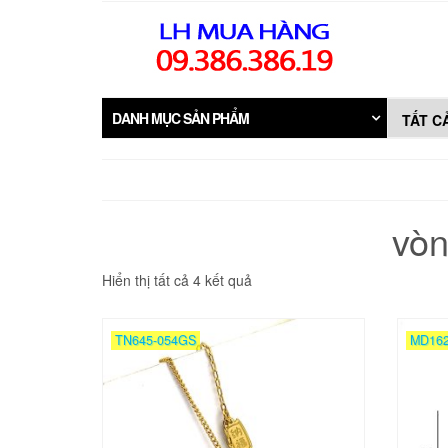
Skip
to
the
content
DANH MỤC SẢN PHẨM
vòn
Đã
Hiển thị tất cả 4 kết quả
sắp
xếp
theo
TN645-054GS
MD16
mới
nhất