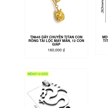
TN645 DÂY CHUYỀN TITAN CON
MD
RỒNG TÀI LỘC MAY MẮN, 12 CON
TI
GIÁP
160,000
₫
MD037-012GS