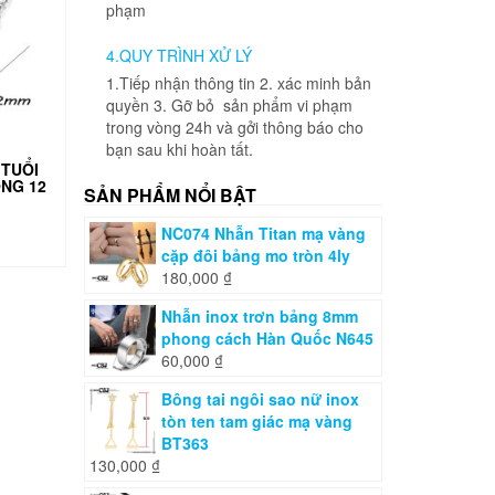
phạm
4.QUY TRÌNH XỬ LÝ
1.Tiếp nhận thông tin 2. xác minh bản
quyền 3. Gỡ bỏ sản phẩm vi phạm
trong vòng 24h và gởi thông báo cho
bạn sau khi hoàn tất.
 TUỔI
NG 12
SẢN PHẨM NỔI BẬT
NC074 Nhẫn Titan mạ vàng
cặp đôi bảng mo tròn 4ly
180,000
₫
Nhẫn inox trơn bảng 8mm
phong cách Hàn Quốc N645
60,000
₫
Bông tai ngôi sao nữ inox
tòn ten tam giác mạ vàng
BT363
130,000
₫