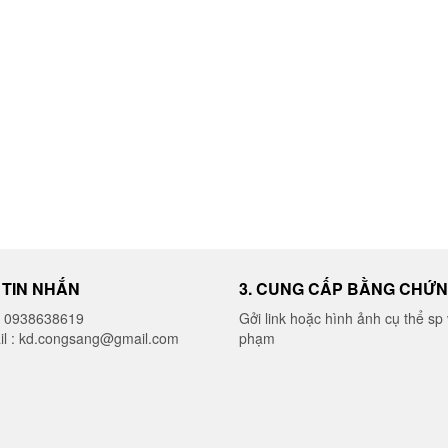
I TIN NHẮN
3. CUNG CẤP BẰNG CHỨ
o 0938638619
Gởi link hoặc hình ảnh cụ thể sp 
il : kd.congsang@gmail.com
phạm