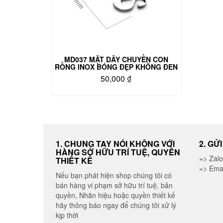
MD037 MẶT DÂY CHUYỀN CON
RỒNG INOX BÓNG ĐẸP KHÔNG ĐEN
50,000
₫
1. CHUNG TAY NÓI KHÔNG VỚI
2. GỬ
HÀNG SỞ HỮU TRÍ TUỆ, QUYỀN
=> Zal
THIẾT KẾ
=> Ema
Nếu bạn phát hiện shop chúng tôi có
bán hàng vi phạm sở hữu trí tuệ, bản
quyền, Nhãn hiệu hoặc quyền thiết kế
hãy thông báo ngay để chúng tôi xử lý
kịp thời