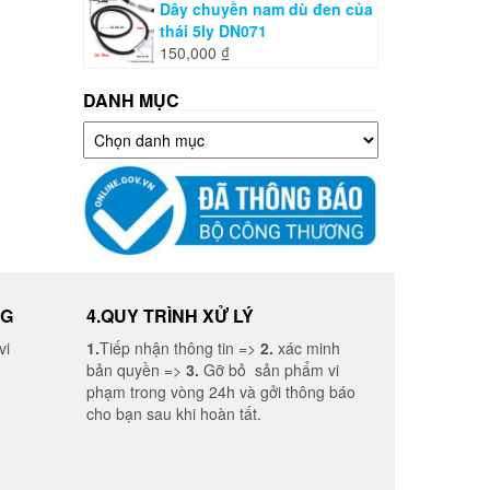
Dây chuyền nam dù đen của
thái 5ly DN071
150,000
₫
DANH MỤC
Danh
mục
NG
4.QUY TRÌNH XỬ LÝ
vi
1.
Tiếp nhận thông tin =>
2.
xác minh
bản quyền =>
3.
Gỡ bỏ sản phẩm vi
phạm trong vòng 24h và gởi thông báo
cho bạn sau khi hoàn tất.