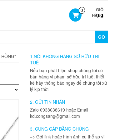
GIỎ
0
0 ₫
HÀNG
GO
 RỒNG”
1.NÓI KHÔNG HÀNG SỠ HỮU TRÍ
TUỆ
Nếu bạn phát hiện shop chúng tôi có
bán hàng vi phạm sở hữu trí tuệ, thiết
kế hãy thông báo ngay để chúng tôi xử
lý kịp thời
2. GỬI TIN NHẮN
Zalo 0938638619 hoặc Email :
kd.congsang@gmail.com
3. CUNG CẤP BẰNG CHỨNG
=> Gởi link hoặc hình ảnh cụ thể sp vi