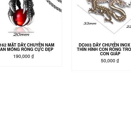
162 MẶT DÂY CHUYỀN NAM
DC003 DÂY CHUYỀN INOX
TAN MÓNG RỒNG CỰC ĐẸP
THÌN HÌNH CON RỒNG TRO
CON GIÁP
190,000
₫
50,000
₫