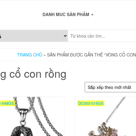
DANH MUC SẢN PHẨM
TRANG CHỦ
» SẢN PHẨM ĐƯỢC GẮN THẺ “VÒNG CỔ CON
g cổ con rồng
2-048GS
DC003-015GS