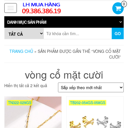
Skip
0
to
Toggle
the
navigation
content
DANH MỤC SẢN PHẨM
GO
TRANG CHỦ
» SẢN PHẨM ĐƯỢC GẮN THẺ “VÒNG CỔ MẶT
CƯỜI”
vòng cổ mặt cười
Đã
Hiển thị tất cả 2 kết quả
sắp
xếp
theo
TN322-029GS
TB202-054GS-058GS
mới
nhất