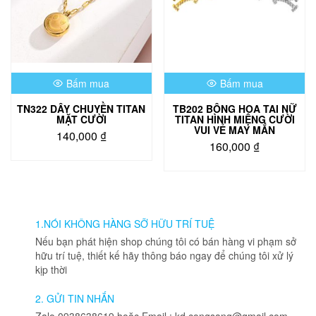
Bấm mua
Bấm mua
TN322 DÂY CHUYỀN TITAN
TB202 BÔNG HOA TAI NỮ
MẶT CƯỜI
TITAN HÌNH MIỆNG CƯỜI
VUI VẺ MAY MẮN
140,000
₫
160,000
₫
Sản
phẩm
này
có
nhiều
1.NÓI KHÔNG HÀNG SỠ HỮU TRÍ TUỆ
biến
Nếu bạn phát hiện shop chúng tôi có bán hàng vi phạm sở
thể.
hữu trí tuệ, thiết kế hãy thông báo ngay để chúng tôi xử lý
Các
kịp thời
tùy
chọn
2. GỬI TIN NHẮN
có
Zalo 0938638619 hoặc Email : kd.congsang@gmail.com