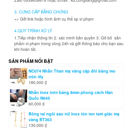
thể
được
3. CUNG CẤP BẰNG CHỨNG
chọn
=> Gởi link hoặc hình ảnh cụ thể sp vi phạm
trên
trang
4.QUY TRÌNH XỬ LÝ
sản
phẩm
1.Tiếp nhận thông tin 2. xác minh bản quyền 3. Gỡ bỏ sản
phẩm vi phạm trong vòng 24h và gởi thông báo cho bạn sau
khi hoàn tất.
SẢN PHẨM NỔI BẬT
NC074 Nhẫn Titan mạ vàng cặp đôi bảng mo
tròn 4ly
180,000
₫
Nhẫn inox trơn bảng 8mm phong cách Hàn
Quốc N645
60,000
₫
Bông tai ngôi sao nữ inox tòn ten tam giác mạ
vàng BT363
130,000
₫