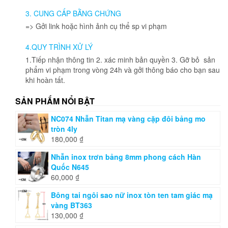
3. CUNG CẤP BẰNG CHỨNG
=> Gởi link hoặc hình ảnh cụ thể sp vi phạm
4.QUY TRÌNH XỬ LÝ
1.Tiếp nhận thông tin 2. xác minh bản quyền 3. Gỡ bỏ sản
phẩm vi phạm trong vòng 24h và gởi thông báo cho bạn sau
khi hoàn tất.
SẢN PHẨM NỔI BẬT
NC074 Nhẫn Titan mạ vàng cặp đôi bảng mo
tròn 4ly
180,000
₫
Nhẫn inox trơn bảng 8mm phong cách Hàn
Quốc N645
60,000
₫
Bông tai ngôi sao nữ inox tòn ten tam giác mạ
vàng BT363
130,000
₫