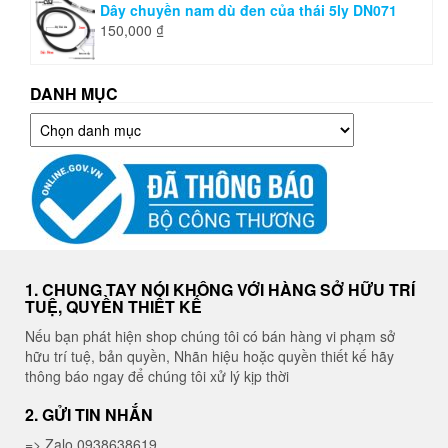
Dây chuyền nam dù đen của thái 5ly DN071
150,000
₫
DANH MỤC
Danh
mục
1. CHUNG TAY NÓI KHÔNG VỚI HÀNG SỞ HỮU TRÍ
TUỆ, QUYỀN THIẾT KẾ
Nếu bạn phát hiện shop chúng tôi có bán hàng vi phạm sở
hữu trí tuệ, bản quyền, Nhãn hiệu hoặc quyền thiết kế hãy
thông báo ngay để chúng tôi xử lý kịp thời
2. GỬI TIN NHẮN
=> Zalo 0938638619