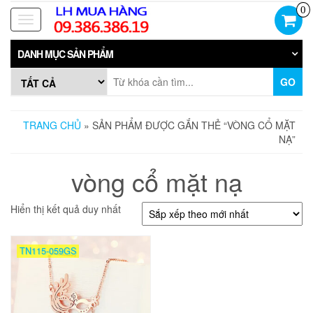
Skip
0
to
Toggle
the
navigation
content
DANH MỤC SẢN PHẨM
GO
TRANG CHỦ
» SẢN PHẨM ĐƯỢC GẮN THẺ “VÒNG CỔ MẶT
NẠ”
vòng cổ mặt nạ
Hiển thị kết quả duy nhất
TN115-059GS