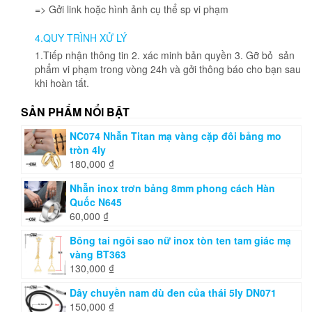
=> Gởi link hoặc hình ảnh cụ thể sp vi phạm
4.QUY TRÌNH XỬ LÝ
1.Tiếp nhận thông tin 2. xác minh bản quyền 3. Gỡ bỏ sản
phẩm vi phạm trong vòng 24h và gởi thông báo cho bạn sau
khi hoàn tất.
SẢN PHẨM NỔI BẬT
NC074 Nhẫn Titan mạ vàng cặp đôi bảng mo
tròn 4ly
180,000
₫
Nhẫn inox trơn bảng 8mm phong cách Hàn
Quốc N645
60,000
₫
Bông tai ngôi sao nữ inox tòn ten tam giác mạ
vàng BT363
130,000
₫
Dây chuyền nam dù đen của thái 5ly DN071
150,000
₫