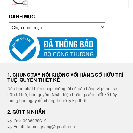
DANH MỤC
Danh
mục
1. CHUNG TAY NÓI KHÔNG VỚI HÀNG SỞ HỮU TRÍ
TUỆ, QUYỀN THIẾT KẾ
Nếu bạn phát hiện shop chúng tôi có bán hàng vi phạm sở
hữu trí tuệ, bản quyền, Nhãn hiệu hoặc quyền thiết kế hãy
thông báo ngay để chúng tôi xử lý kịp thời
2. GỬI TIN NHẮN
=> Zalo 0938638619
=> Email : kd.congsang@gmail.com