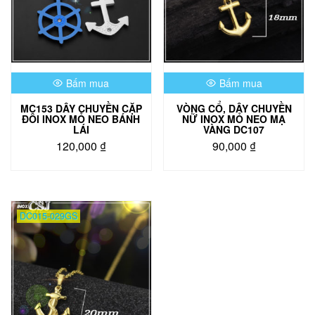
Bấm mua
Bấm mua
MC153 DÂY CHUYỀN CẶP
VÒNG CỔ, DÂY CHUYỀN
ĐÔI INOX MỎ NEO BÁNH
NỮ INOX MỎ NEO MẠ
LÁI
VÀNG DC107
120,000
₫
90,000
₫
DC015-029GS