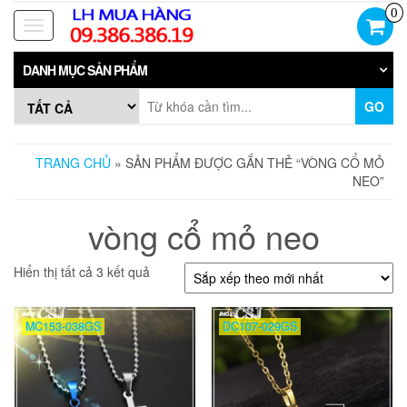
Skip
0
to
Toggle
the
navigation
content
DANH MỤC SẢN PHẨM
GO
TRANG CHỦ
» SẢN PHẨM ĐƯỢC GẮN THẺ “VÒNG CỔ MỎ
NEO”
vòng cổ mỏ neo
Đã
Hiển thị tất cả 3 kết quả
sắp
xếp
theo
MC153-038GS
DC107-029GS
mới
nhất