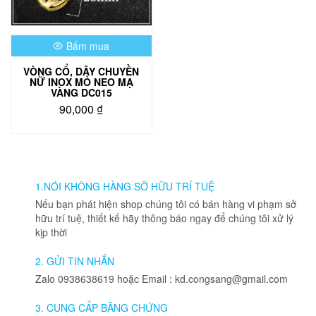
Bấm mua
VÒNG CỔ, DÂY CHUYỀN
NỮ INOX MỎ NEO MẠ
VÀNG DC015
90,000
₫
1.NÓI KHÔNG HÀNG SỠ HỮU TRÍ TUỆ
Nếu bạn phát hiện shop chúng tôi có bán hàng vi phạm sở
hữu trí tuệ, thiết kế hãy thông báo ngay để chúng tôi xử lý
kịp thời
2. GỬI TIN NHẮN
Zalo 0938638619 hoặc Email : kd.congsang@gmail.com
3. CUNG CẤP BẰNG CHỨNG