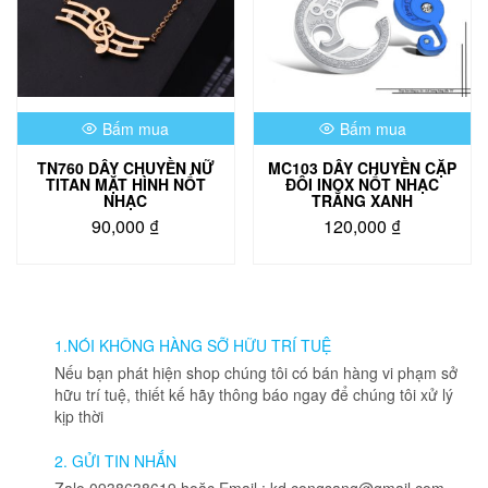
Bấm mua
Bấm mua
TN760 DÂY CHUYỀN NỮ
MC103 DÂY CHUYỀN CẶP
TITAN MẶT HÌNH NỐT
ĐÔI INOX NỐT NHẠC
NHẠC
TRẮNG XANH
90,000
₫
120,000
₫
1.NÓI KHÔNG HÀNG SỠ HỮU TRÍ TUỆ
Nếu bạn phát hiện shop chúng tôi có bán hàng vi phạm sở
hữu trí tuệ, thiết kế hãy thông báo ngay để chúng tôi xử lý
kịp thời
2. GỬI TIN NHẮN
Zalo 0938638619 hoặc Email : kd.congsang@gmail.com