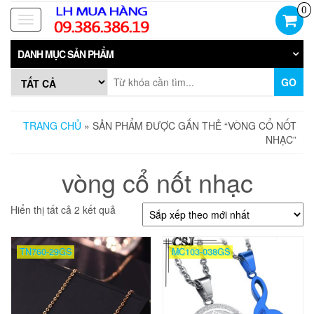
Skip
0
to
Toggle
the
navigation
content
DANH MỤC SẢN PHẨM
GO
TRANG CHỦ
» SẢN PHẨM ĐƯỢC GẮN THẺ “VÒNG CỔ NỐT
NHẠC”
vòng cổ nốt nhạc
Đã
Hiển thị tất cả 2 kết quả
sắp
xếp
theo
TN760-29GS
MC103-038GS
mới
nhất