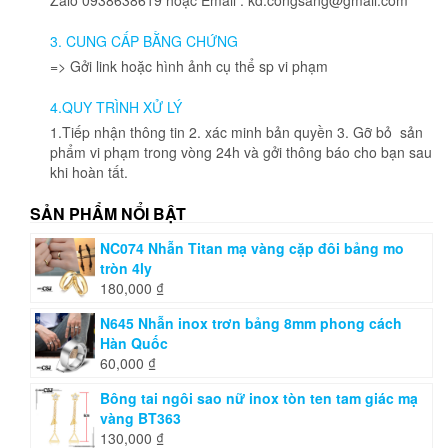
3. CUNG CẤP BẰNG CHỨNG
=> Gởi link hoặc hình ảnh cụ thể sp vi phạm
4.QUY TRÌNH XỬ LÝ
1.Tiếp nhận thông tin 2. xác minh bản quyền 3. Gỡ bỏ sản
phẩm vi phạm trong vòng 24h và gởi thông báo cho bạn sau
khi hoàn tất.
SẢN PHẨM NỔI BẬT
NC074 Nhẫn Titan mạ vàng cặp đôi bảng mo
tròn 4ly
180,000
₫
N645 Nhẫn inox trơn bảng 8mm phong cách
Hàn Quốc
60,000
₫
Bông tai ngôi sao nữ inox tòn ten tam giác mạ
vàng BT363
130,000
₫