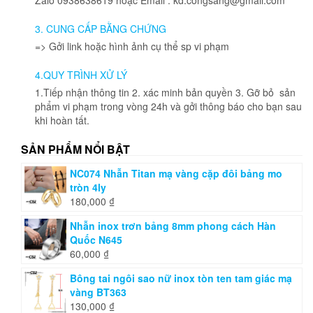
thể
được
3. CUNG CẤP BẰNG CHỨNG
chọn
=> Gởi link hoặc hình ảnh cụ thể sp vi phạm
trên
trang
4.QUY TRÌNH XỬ LÝ
sản
phẩm
1.Tiếp nhận thông tin 2. xác minh bản quyền 3. Gỡ bỏ sản
phẩm vi phạm trong vòng 24h và gởi thông báo cho bạn sau
khi hoàn tất.
SẢN PHẨM NỔI BẬT
NC074 Nhẫn Titan mạ vàng cặp đôi bảng mo
tròn 4ly
180,000
₫
Nhẫn inox trơn bảng 8mm phong cách Hàn
Quốc N645
60,000
₫
Bông tai ngôi sao nữ inox tòn ten tam giác mạ
vàng BT363
130,000
₫