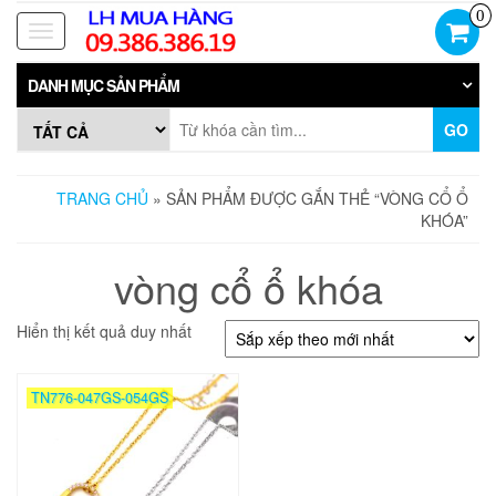
Skip
0
to
Toggle
the
navigation
content
DANH MỤC SẢN PHẨM
GO
TRANG CHỦ
» SẢN PHẨM ĐƯỢC GẮN THẺ “VÒNG CỔ Ổ
KHÓA”
vòng cổ ổ khóa
Hiển thị kết quả duy nhất
TN776-047GS-054GS