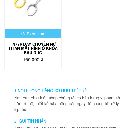
Bấm mua
TN776 DÂY CHUYỀN NỮ
TITAN MẶT HÌNH Ổ KHÓA
BẦU DỤC
160,000
₫
Sản
phẩm
này
có
nhiều
1.NÓI KHÔNG HÀNG SỠ HỮU TRÍ TUỆ
biến
Nếu bạn phát hiện shop chúng tôi có bán hàng vi phạm sở
thể.
hữu trí tuệ, thiết kế hãy thông báo ngay để chúng tôi xử lý
Các
kịp thời
tùy
chọn
2. GỬI TIN NHẮN
có
Zalo 0938638619 hoặc Email : kd.congsang@gmail.com