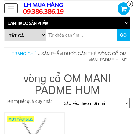
Skip
0
to
Toggle
the
navigation
content
DANH MỤC SẢN PHẨM
GO
TRANG CHỦ
» SẢN PHẨM ĐƯỢC GẮN THẺ “VÒNG CỔ OM
MANI PADME HUM”
vòng cổ OM MANI
PADME HUM
Hiển thị kết quả duy nhất
MD179-045GS