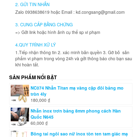
2. GỬI TIN NHẮN
Zalo 0938638619 hoặc Email : kd.congsang@gmail.com
3. CUNG CẤP BẰNG CHỨNG
=> Gởi link hoặc hình ảnh cụ thể sp vi phạm
4.QUY TRÌNH XỬ LÝ
1.Tiếp nhận thông tin 2. xác minh bản quyền 3. Gỡ bỏ sản
phẩm vi phạm trong vòng 24h và gởi thông báo cho bạn sau
khi hoàn tất.
SẢN PHẨM NỔI BẬT
NC074 Nhẫn Titan mạ vàng cặp đôi bảng mo
tròn 4ly
180,000
₫
Nhẫn inox trơn bảng 8mm phong cách Hàn
Quốc N645
60,000
₫
Bông tai ngôi sao nữ inox tòn ten tam giác mạ