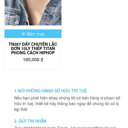
Bấm mua
TN287 DÂY CHUYỀN LẶC
ĐƠN 10LY THÉP TITAN
PHONG CÁCH HIPHOP
160,000
₫
1.NÓI KHÔNG HÀNG SỠ HỮU TRÍ TUỆ
Nếu bạn phát hiện shop chúng tôi có bán hàng vi phạm sở
hữu trí tuệ, thiết kế hãy thông báo ngay để chúng tôi xử lý
kịp thời
2. GỬI TIN NHẮN
Zalo 0938638619 hoặc Email : kd.congsang@gmail.com