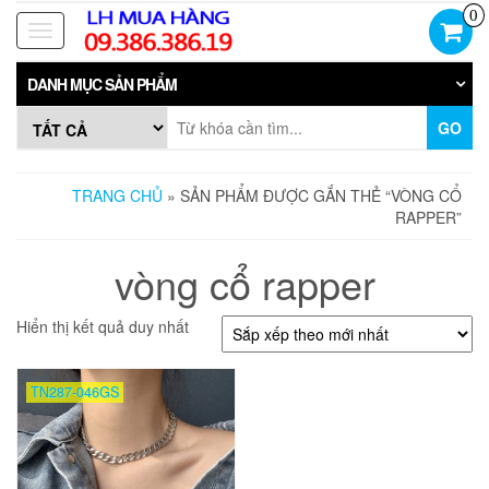
Skip
0
to
Toggle
the
navigation
content
DANH MỤC SẢN PHẨM
GO
TRANG CHỦ
» SẢN PHẨM ĐƯỢC GẮN THẺ “VÒNG CỔ
RAPPER”
vòng cổ rapper
Hiển thị kết quả duy nhất
TN287-046GS