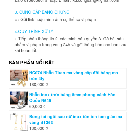
3. CUNG CẤP BẰNG CHỨNG
=> Gởi link hoặc hình ảnh cụ thể sp vi phạm
4.QUY TRÌNH XỬ LÝ
1.Tiếp nhận thông tin 2. xác minh bản quyền 3. Gỡ bỏ sản
phẩm vi phạm trong vòng 24h và gởi thông báo cho bạn sau
khi hoàn tất.
SẢN PHẨM NỔI BẬT
NC074 Nhẫn Titan mạ vàng cặp đôi bảng mo
tròn 4ly
180,000
₫
Nhẫn inox trơn bảng 8mm phong cách Hàn
Quốc N645
60,000
₫
Bông tai ngôi sao nữ inox tòn ten tam giác mạ
vàng BT363
130,000
₫