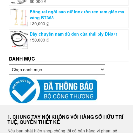
60,000
₫
Bông tai ngôi sao nữ inox tòn ten tam giác mạ
vàng BT363
130,000
₫
Dây chuyền nam dù đen của thái 5ly DN071
150,000
₫
DANH MỤC
Danh
mục
1. CHUNG TAY NÓI KHÔNG VỚI HÀNG SỞ HỮU TRÍ
TUỆ, QUYỀN THIẾT KẾ
Nếu bạn phát hiện shop chúng tôi có bán hàng vi phạm sở