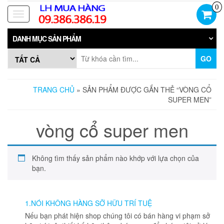
Skip
0
to
Toggle
the
navigation
content
DANH MỤC SẢN PHẨM
GO
TRANG CHỦ
» SẢN PHẨM ĐƯỢC GẮN THẺ “VÒNG CỔ
SUPER MEN”
vòng cổ super men
Không tìm thấy sản phẩm nào khớp với lựa chọn của
bạn.
1.NÓI KHÔNG HÀNG SỠ HỮU TRÍ TUỆ
Nếu bạn phát hiện shop chúng tôi có bán hàng vi phạm sở