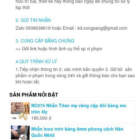
hữu trí tuệ, thiết kế hãy thông báo ngay để chúng tôi xử lý
kịp thời
2. GỬI TIN NHẮN
Zalo 0938638619 hoặc Email : kd.congsang@gmail.com
3. CUNG CẤP BẰNG CHỨNG
=> Gởi link hoặc hình ảnh cụ thể sp vi phạm
4.QUY TRÌNH XỬ LÝ
1.Tiếp nhận thông tin 2. xác minh bản quyền 3. Gỡ bỏ sản
phẩm vi phạm trong vòng 24h và gởi thông báo cho bạn sau
khi hoàn tất.
SẢN PHẨM NỔI BẬT
NC074 Nhẫn Titan mạ vàng cặp đôi bảng mo
tròn 4ly
180,000
₫
Nhẫn inox trơn bảng 8mm phong cách Hàn
Quốc N645