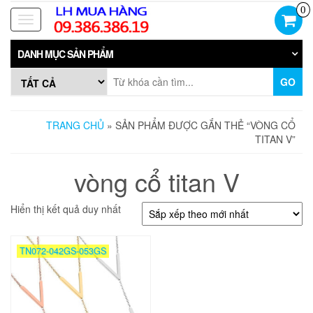
Skip
0
to
Toggle
the
navigation
content
DANH MỤC SẢN PHẨM
GO
TRANG CHỦ
» SẢN PHẨM ĐƯỢC GẮN THẺ “VÒNG CỔ
TITAN V”
vòng cổ titan V
Hiển thị kết quả duy nhất
TN072-042GS-053GS