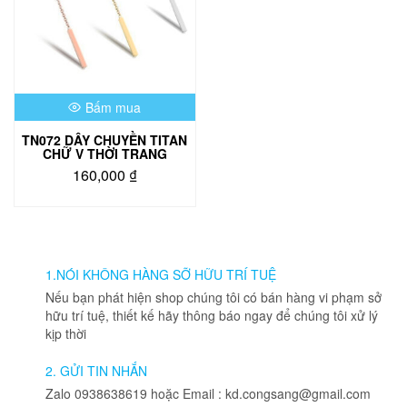
Bấm mua
TN072 DÂY CHUYỀN TITAN
CHỮ V THỜI TRANG
160,000
₫
Sản
phẩm
này
có
nhiều
1.NÓI KHÔNG HÀNG SỠ HỮU TRÍ TUỆ
biến
Nếu bạn phát hiện shop chúng tôi có bán hàng vi phạm sở
thể.
hữu trí tuệ, thiết kế hãy thông báo ngay để chúng tôi xử lý
Các
kịp thời
tùy
chọn
2. GỬI TIN NHẮN
có
Zalo 0938638619 hoặc Email : kd.congsang@gmail.com
thể