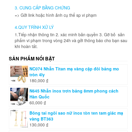
được
3. CUNG CẤP BẰNG CHỨNG
chọn
=> Gởi link hoặc hình ảnh cụ thể sp vi phạm
trên
trang
4.QUY TRÌNH XỬ LÝ
sản
phẩm
1.Tiếp nhận thông tin 2. xác minh bản quyền 3. Gỡ bỏ sản
phẩm vi phạm trong vòng 24h và gởi thông báo cho bạn sau
khi hoàn tất.
SẢN PHẨM NỔI BẬT
NC074 Nhẫn Titan mạ vàng cặp đôi bảng mo
tròn 4ly
180,000
₫
N645 Nhẫn inox trơn bảng 8mm phong cách
Hàn Quốc
60,000
₫
Bông tai ngôi sao nữ inox tòn ten tam giác mạ
vàng BT363
130,000
₫