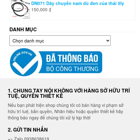
DN071 Dây chuyền nam dù đen của thái 5ly
150,000
₫
DANH MỤC
Danh
mục
1. CHUNG TAY NÓI KHÔNG VỚI HÀNG SỞ HỮU TRÍ
TUỆ, QUYỀN THIẾT KẾ
Nếu bạn phát hiện shop chúng tôi có bán hàng vi phạm sở
hữu trí tuệ, bản quyền, Nhãn hiệu hoặc quyền thiết kế hãy
thông báo ngay để chúng tôi xử lý kịp thời
2. GỬI TIN NHẮN
=> Zalo 0938638619