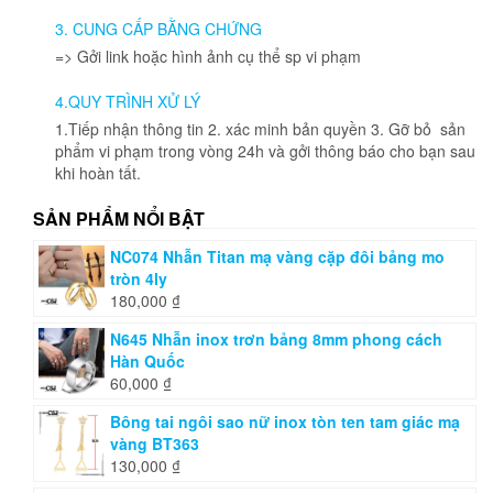
được
3. CUNG CẤP BẰNG CHỨNG
chọn
=> Gởi link hoặc hình ảnh cụ thể sp vi phạm
trên
trang
4.QUY TRÌNH XỬ LÝ
sản
phẩm
1.Tiếp nhận thông tin 2. xác minh bản quyền 3. Gỡ bỏ sản
phẩm vi phạm trong vòng 24h và gởi thông báo cho bạn sau
khi hoàn tất.
SẢN PHẨM NỔI BẬT
NC074 Nhẫn Titan mạ vàng cặp đôi bảng mo
tròn 4ly
180,000
₫
N645 Nhẫn inox trơn bảng 8mm phong cách
Hàn Quốc
60,000
₫
Bông tai ngôi sao nữ inox tòn ten tam giác mạ
vàng BT363
130,000
₫