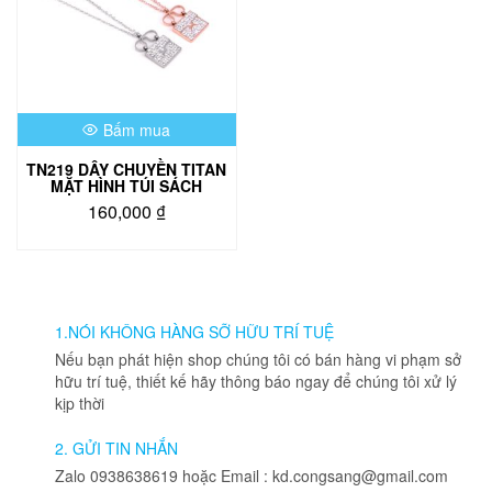
Bấm mua
TN219 DÂY CHUYỀN TITAN
MẶT HÌNH TÚI SÁCH
160,000
₫
Sản
phẩm
này
có
nhiều
1.NÓI KHÔNG HÀNG SỠ HỮU TRÍ TUỆ
biến
Nếu bạn phát hiện shop chúng tôi có bán hàng vi phạm sở
thể.
hữu trí tuệ, thiết kế hãy thông báo ngay để chúng tôi xử lý
Các
kịp thời
tùy
chọn
2. GỬI TIN NHẮN
có
Zalo 0938638619 hoặc Email : kd.congsang@gmail.com
thể