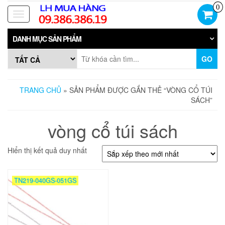
Skip
0
to
Toggle
the
navigation
content
DANH MỤC SẢN PHẨM
GO
TRANG CHỦ
» SẢN PHẨM ĐƯỢC GẮN THẺ “VÒNG CỔ TÚI
SÁCH”
vòng cổ túi sách
Hiển thị kết quả duy nhất
TN219-040GS-051GS