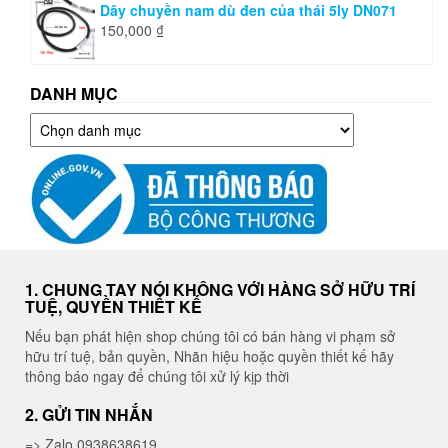
Dây chuyền nam dù đen của thái 5ly DN071
150,000
₫
DANH MỤC
Danh
mục
1. CHUNG TAY NÓI KHÔNG VỚI HÀNG SỞ HỮU TRÍ
TUỆ, QUYỀN THIẾT KẾ
Nếu bạn phát hiện shop chúng tôi có bán hàng vi phạm sở
hữu trí tuệ, bản quyền, Nhãn hiệu hoặc quyền thiết kế hãy
thông báo ngay để chúng tôi xử lý kịp thời
2. GỬI TIN NHẮN
=> Zalo 0938638619