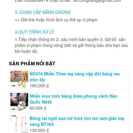
3. CUNG CẤP BẰNG CHỨNG
=> Gởi link hoặc hình ảnh cụ thể sp vi phạm
4.QUY TRÌNH XỬ LÝ
1.Tiếp nhận thông tin 2. xác minh bản quyền 3. Gỡ bỏ sản
phẩm vi phạm trong vòng 24h và gởi thông báo cho bạn sau
khi hoàn tất.
SẢN PHẨM NỔI BẬT
NC074 Nhẫn Titan mạ vàng cặp đôi bảng mo
tròn 4ly
180,000
₫
Nhẫn inox trơn bảng 8mm phong cách Hàn
Quốc N645
60,000
₫
Bông tai ngôi sao nữ inox tòn ten tam giác mạ
vàng BT363
130,000
₫