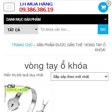
Skip
0
to
Toggle
the
navigation
content
DANH MỤC SẢN PHẨM
GO
TRANG CHỦ
» SẢN PHẨM ĐƯỢC GẮN THẺ “VÒNG TAY Ổ
KHÓA”
vòng tay ổ khóa
Hiển thị kết quả duy nhất
CP015-140GS