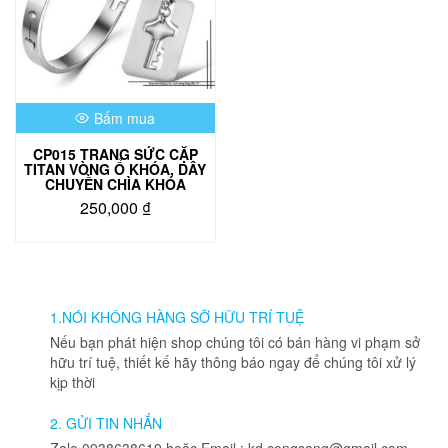
Bấm mua
CP015 TRANG SỨC CẶP
TITAN VÒNG Ổ KHÓA, DÂY
CHUYỀN CHÌA KHÓA
250,000
₫
1.NÓI KHÔNG HÀNG SỠ HỮU TRÍ TUỆ
Nếu bạn phát hiện shop chúng tôi có bán hàng vi phạm sở
hữu trí tuệ, thiết kế hãy thông báo ngay để chúng tôi xử lý
kịp thời
2. GỬI TIN NHẮN
Zalo 0938638619 hoặc Email : kd.congsang@gmail.com