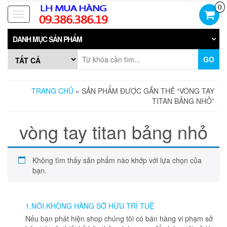
Skip
0
to
Toggle
the
navigation
content
DANH MỤC SẢN PHẨM
GO
TRANG CHỦ
» SẢN PHẨM ĐƯỢC GẮN THẺ “VÒNG TAY
TITAN BẢNG NHỎ”
vòng tay titan bảng nhỏ
Không tìm thấy sản phẩm nào khớp với lựa chọn của
bạn.
1.NÓI KHÔNG HÀNG SỠ HỮU TRÍ TUỆ
Nếu bạn phát hiện shop chúng tôi có bán hàng vi phạm sở