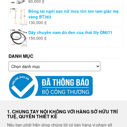
60,000
₫
Bông tai ngôi sao nữ inox tòn ten tam giác mạ
vàng BT363
130,000
₫
Dây chuyền nam dù đen của thái 5ly DN071
150,000
₫
DANH MỤC
Danh
mục
1. CHUNG TAY NÓI KHÔNG VỚI HÀNG SỞ HỮU TRÍ
TUỆ, QUYỀN THIẾT KẾ
Nếu bạn phát hiện shop chúng tôi có bán hàng vi phạm sở