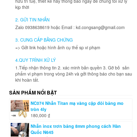
hữu trí tuệ, thiết kế hãy thông báo ngay để chúng tôi xử lý
kịp thời
2. GỬI TIN NHẮN
Zalo 0938638619 hoặc Email : kd.congsang@gmail.com
3. CUNG CẤP BẰNG CHỨNG
=> Gởi link hoặc hình ảnh cụ thể sp vi phạm
4.QUY TRÌNH XỬ LÝ
1.Tiếp nhận thông tin 2. xác minh bản quyền 3. Gỡ bỏ sản
phẩm vi phạm trong vòng 24h và gởi thông báo cho bạn sau
khi hoàn tất.
SẢN PHẨM NỔI BẬT
NC074 Nhẫn Titan mạ vàng cặp đôi bảng mo
tròn 4ly
180,000
₫
Nhẫn inox trơn bảng 8mm phong cách Hàn
Quốc N645