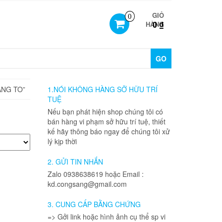
GIỎ
0
0 ₫
HÀNG
GO
ẢNG TO”
1.NÓI KHÔNG HÀNG SỠ HỮU TRÍ
TUỆ
Nếu bạn phát hiện shop chúng tôi có
bán hàng vi phạm sở hữu trí tuệ, thiết
kế hãy thông báo ngay để chúng tôi xử
lý kịp thời
2. GỬI TIN NHẮN
Zalo 0938638619 hoặc Email :
kd.congsang@gmail.com
3. CUNG CẤP BẰNG CHỨNG
=> Gởi link hoặc hình ảnh cụ thể sp vi