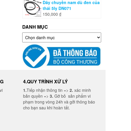
Dây chuyền nam dù đen của
thái 5ly DN071
150,000
₫
DANH MỤC
Danh
mục
NG
4.QUY TRÌNH XỬ LÝ
vi
1.
Tiếp nhận thông tin =>
2.
xác minh
bản quyền =>
3.
Gỡ bỏ sản phẩm vi
phạm trong vòng 24h và gởi thông báo
cho bạn sau khi hoàn tất.