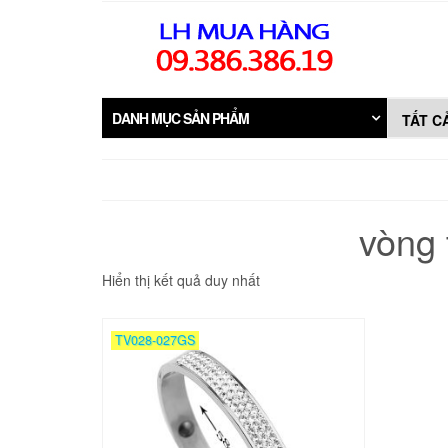
Skip
to
the
content
DANH MỤC SẢN PHẨM
vòng 
Hiển thị kết quả duy nhất
TV028-027GS