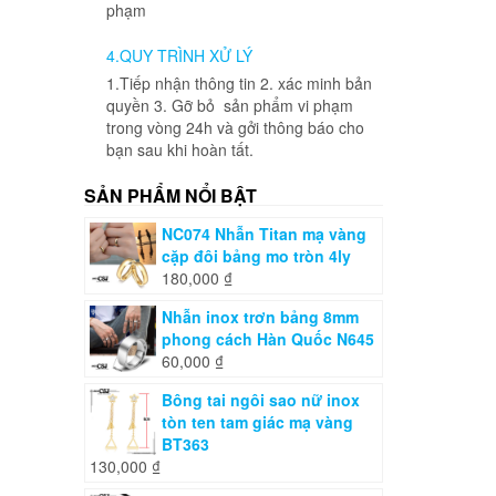
phạm
4.QUY TRÌNH XỬ LÝ
1.Tiếp nhận thông tin 2. xác minh bản
quyền 3. Gỡ bỏ sản phẩm vi phạm
trong vòng 24h và gởi thông báo cho
bạn sau khi hoàn tất.
SẢN PHẨM NỔI BẬT
NC074 Nhẫn Titan mạ vàng
cặp đôi bảng mo tròn 4ly
180,000
₫
Nhẫn inox trơn bảng 8mm
phong cách Hàn Quốc N645
60,000
₫
Bông tai ngôi sao nữ inox
tòn ten tam giác mạ vàng
BT363
130,000
₫