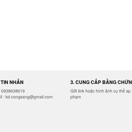
I TIN NHẮN
3. CUNG CẤP BẰNG CHỨ
o 0938638619
Gởi link hoặc hình ảnh cụ thể sp 
il : kd.congsang@gmail.com
phạm