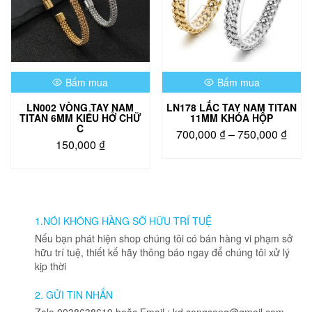
Bấm mua
Bấm mua
LN002 VÒNG TAY NAM
LN178 LẮC TAY NAM TITAN
TITAN 6MM KIỂU HỞ CHỮ
11MM KHÓA HỘP
C
Kho
700,000
₫
–
750,000
₫
150,000
₫
giá:
Sản
từ
Sản
phẩm
phẩm
700,
này
này
đến
có
có
750,
nhiều
nhiều
1.NÓI KHÔNG HÀNG SỠ HỮU TRÍ TUỆ
biến
biến
thể.
Nếu bạn phát hiện shop chúng tôi có bán hàng vi phạm sở
thể.
Các
hữu trí tuệ, thiết kế hãy thông báo ngay để chúng tôi xử lý
Các
tùy
kịp thời
tùy
chọn
chọn
có
2. GỬI TIN NHẮN
có
thể
Zalo 0938638619 hoặc Email : kd.congsang@gmail.com