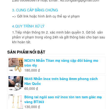
thể
được
được
chọn
3. CUNG CẤP BẰNG CHỨNG
chọn
trên
=> Gởi link hoặc hình ảnh cụ thể sp vi phạm
trên
trang
trang
sản
4.QUY TRÌNH XỬ LÝ
sản
phẩm
phẩm
1.Tiếp nhận thông tin 2. xác minh bản quyền 3. Gỡ bỏ sản
phẩm vi phạm trong vòng 24h và gởi thông báo cho bạn sau
khi hoàn tất.
SẢN PHẨM NỔI BẬT
NC074 Nhẫn Titan mạ vàng cặp đôi bảng mo
tròn 4ly
180,000
₫
N645 Nhẫn inox trơn bảng 8mm phong cách
Hàn Quốc
60,000
₫
Bông tai ngôi sao nữ inox tòn ten tam giác mạ
vàng BT363
130,000
₫