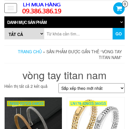
Skip
0
to
Toggle
the
navigation
content
DANH MỤC SẢN PHẨM
GO
TRANG CHỦ
» SẢN PHẨM ĐƯỢC GẮN THẺ “VÒNG TAY
TITAN NAM”
vòng tay titan nam
Đã
Hiển thị tất cả 2 kết quả
sắp
xếp
theo
LN002-037GS-048GS
LN178-336GS-360GS
mới
nhất