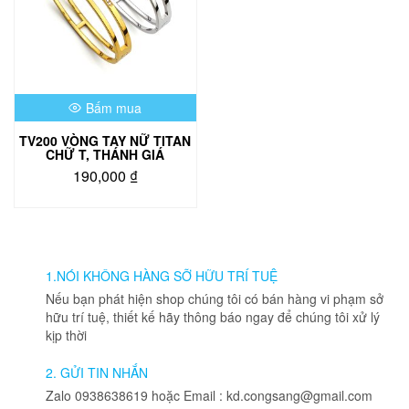
Bấm mua
TV200 VÒNG TAY NỮ TITAN
CHỮ T, THÁNH GIÁ
190,000
₫
Sản
phẩm
này
có
nhiều
1.NÓI KHÔNG HÀNG SỠ HỮU TRÍ TUỆ
biến
Nếu bạn phát hiện shop chúng tôi có bán hàng vi phạm sở
thể.
hữu trí tuệ, thiết kế hãy thông báo ngay để chúng tôi xử lý
Các
kịp thời
tùy
chọn
2. GỬI TIN NHẮN
có
Zalo 0938638619 hoặc Email : kd.congsang@gmail.com
thể