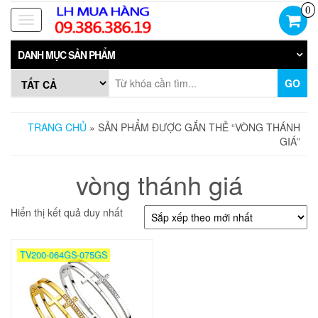
Skip
0
to
Toggle
the
navigation
content
DANH MỤC SẢN PHẨM
GO
TRANG CHỦ
» SẢN PHẨM ĐƯỢC GẮN THẺ “VÒNG THÁNH
GIÁ”
vòng thánh giá
Hiển thị kết quả duy nhất
TV200-064GS-075GS