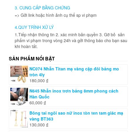
được
3. CUNG CẤP BẰNG CHỨNG
chọn
=> Gởi link hoặc hình ảnh cụ thể sp vi phạm
trên
trang
4.QUY TRÌNH XỬ LÝ
sản
phẩm
1.Tiếp nhận thông tin 2. xác minh bản quyền 3. Gỡ bỏ sản
phẩm vi phạm trong vòng 24h và gởi thông báo cho bạn sau
khi hoàn tất.
SẢN PHẨM NỔI BẬT
NC074 Nhẫn Titan mạ vàng cặp đôi bảng mo
tròn 4ly
180,000
₫
N645 Nhẫn inox trơn bảng 8mm phong cách
Hàn Quốc
60,000
₫
Bông tai ngôi sao nữ inox tòn ten tam giác mạ
vàng BT363
130,000
₫