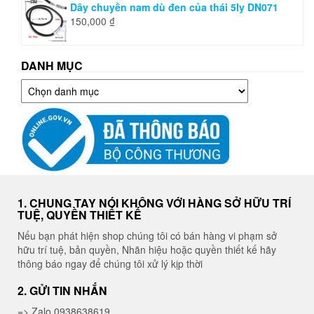
Dây chuyền nam dù đen của thái 5ly DN071
150,000
₫
DANH MỤC
Danh
mục
1. CHUNG TAY NÓI KHÔNG VỚI HÀNG SỞ HỮU TRÍ
TUỆ, QUYỀN THIẾT KẾ
Nếu bạn phát hiện shop chúng tôi có bán hàng vi phạm sở
hữu trí tuệ, bản quyền, Nhãn hiệu hoặc quyền thiết kế hãy
thông báo ngay để chúng tôi xử lý kịp thời
2. GỬI TIN NHẮN
=> Zalo 0938638619