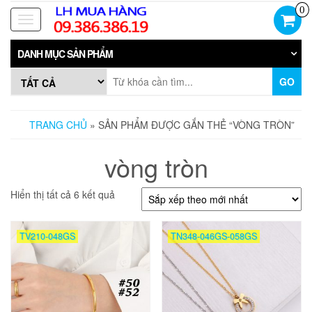
Skip
0
to
Toggle
the
navigation
content
DANH MỤC SẢN PHẨM
GO
TRANG CHỦ
» SẢN PHẨM ĐƯỢC GẮN THẺ “VÒNG TRÒN”
vòng tròn
Đã
Hiển thị tất cả 6 kết quả
sắp
xếp
theo
TV210-048GS
TN348-046GS-058GS
mới
nhất