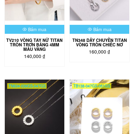
Bấm mua
Bấm mua
TV210 VÒNG TAY NỮ TITAN
TN348 DÂY CHUYỀN TITAN
TRÒN TRƠN BẢNG 4MM
VÒNG TRÒN CHIẾC NƠ
MÀU VÀNG
160,000
₫
140,000
₫
Sản
Sản
phẩm
phẩm
này
này
có
có
nhiều
TN634-036GS-047GS
TB138-047GS-051GS
nhiều
biến
biến
thể.
thể.
Các
Các
tùy
tùy
chọn
chọn
có
có
thể
thể
được