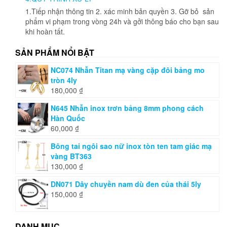
phẩm
1.Tiếp nhận thông tin 2. xác minh bản quyền 3. Gỡ bỏ sản
phẩm vi phạm trong vòng 24h và gởi thông báo cho bạn sau
khi hoàn tất.
SẢN PHẨM NỔI BẬT
NC074 Nhẫn Titan mạ vàng cặp đôi bảng mo
tròn 4ly
180,000
₫
N645 Nhẫn inox trơn bảng 8mm phong cách
Hàn Quốc
60,000
₫
Bông tai ngôi sao nữ inox tòn ten tam giác mạ
vàng BT363
130,000
₫
DN071 Dây chuyền nam dù đen của thái 5ly
150,000
₫
DANH MỤC