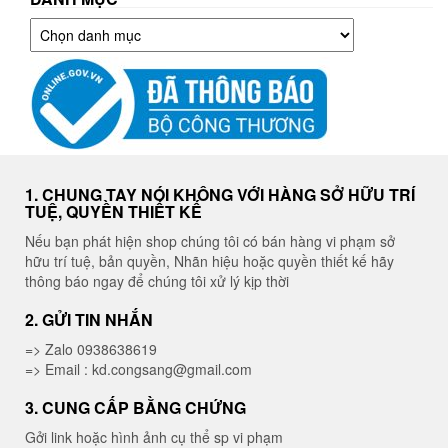
Danh
mục
1. CHUNG TAY NÓI KHÔNG VỚI HÀNG SỞ HỮU TRÍ
TUỆ, QUYỀN THIẾT KẾ
Nếu bạn phát hiện shop chúng tôi có bán hàng vi phạm sở
hữu trí tuệ, bản quyền, Nhãn hiệu hoặc quyền thiết kế hãy
thông báo ngay để chúng tôi xử lý kịp thời
2. GỬI TIN NHẮN
=> Zalo 0938638619
=> Email : kd.congsang@gmail.com
3. CUNG CẤP BẰNG CHỨNG
Gởi link hoặc hình ảnh cụ thể sp vi phạm