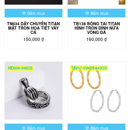
được
chọn
chọn
trên
Bấm mua
Bấm mua
trên
trang
trang
sản
TN634 DÂY CHUYỀN TITAN
TB138 BÔNG TAI TITAN
sản
phẩm
MẶT TRÒN HỌA TIẾT VẨY
HÌNH TRÒN ĐÍNH NỮA
phẩm
CÁ
VÒNG ĐÁ
150,000
₫
160,000
₫
Sản
Sản
phẩm
phẩm
này
này
có
có
MD004-048GS
TB217-036GS-043GS
nhiều
nhiều
biến
biến
thể.
thể.
Các
Các
tùy
tùy
chọn
chọn
có
có
thể
thể
được
được
chọn
chọn
Bấm mua
Bấm mua
trên
trên