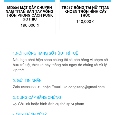
trang
trang
MD004 MẶT DÂY CHUYỀN
TB217 BÔNG TAI NỮ TITAN
sản
sản
NAM TITAN BÀN TAY VÒNG
KHOEN TRÒN HÌNH CÂY
phẩm
phẩm
TRÒN PHONG CÁCH PUNK
TRÚC
GOTHIC
140,000
₫
190,000
₫
Sản
phẩm
này
có
nhiều
1.NÓI KHÔNG HÀNG SỠ HỮU TRÍ TUỆ
biến
thể.
Nếu bạn phát hiện shop chúng tôi có bán hàng vi phạm sở
Các
hữu trí tuệ, thiết kế hãy thông báo ngay để chúng tôi xử lý
tùy
kịp thời
chọn
có
2. GỬI TIN NHẮN
thể
Zalo 0938638619 hoặc Email : kd.congsang@gmail.com
được
chọn
3. CUNG CẤP BẰNG CHỨNG
trên
=> Gởi link hoặc hình ảnh cụ thể sp vi phạm
trang
sản
4.QUY TRÌNH XỬ LÝ