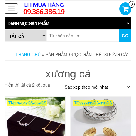
Skip
0
to
Toggle
the
navigation
content
DANH MỤC SẢN PHẨM
GO
TRANG CHỦ
» SẢN PHẨM ĐƯỢC GẮN THẺ “XƯƠNG CÁ”
xương cá
Đã
Hiển thị tất cả 2 kết quả
sắp
xếp
theo
TN376-047GS-059GS
TC227-032GS-036GS
mới
nhất