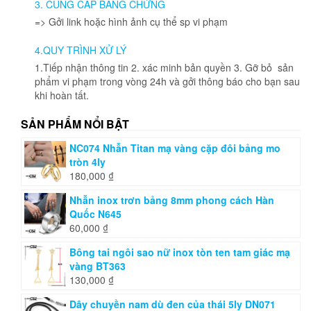
3. CUNG CẤP BẰNG CHỨNG
chọn
=> Gởi link hoặc hình ảnh cụ thể sp vi phạm
trên
trang
4.QUY TRÌNH XỬ LÝ
sản
phẩm
1.Tiếp nhận thông tin 2. xác minh bản quyền 3. Gỡ bỏ sản
phẩm vi phạm trong vòng 24h và gởi thông báo cho bạn sau
khi hoàn tất.
SẢN PHẨM NỔI BẬT
NC074 Nhẫn Titan mạ vàng cặp đôi bảng mo
tròn 4ly
180,000
₫
Nhẫn inox trơn bảng 8mm phong cách Hàn
Quốc N645
60,000
₫
Bông tai ngôi sao nữ inox tòn ten tam giác mạ
vàng BT363
130,000
₫
Dây chuyền nam dù đen của thái 5ly DN071