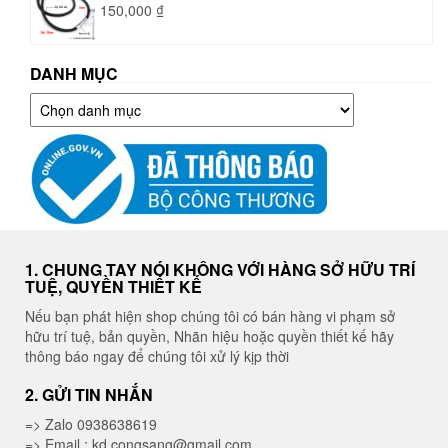
150,000
₫
DANH MỤC
Danh
mục
1. CHUNG TAY NÓI KHÔNG VỚI HÀNG SỞ HỮU TRÍ
TUỆ, QUYỀN THIẾT KẾ
Nếu bạn phát hiện shop chúng tôi có bán hàng vi phạm sở
hữu trí tuệ, bản quyền, Nhãn hiệu hoặc quyền thiết kế hãy
thông báo ngay để chúng tôi xử lý kịp thời
2. GỬI TIN NHẮN
=> Zalo 0938638619
=> Email : kd.congsang@gmail.com