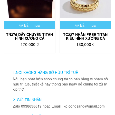
Bấm mua
Bấm mua
TN376 DÂY CHUYỀN TITAN
TC227 NHẪN FREE TITAN
HÌNH XƯƠNG CÁ
KIỂU HÌNH XƯƠNG CÁ
170,000
₫
130,000
₫
Sản
phẩm
này
có
nhiều
1.NÓI KHÔNG HÀNG SỠ HỮU TRÍ TUỆ
biến
Nếu bạn phát hiện shop chúng tôi có bán hàng vi phạm sở
thể.
hữu trí tuệ, thiết kế hãy thông báo ngay để chúng tôi xử lý
Các
kịp thời
tùy
chọn
2. GỬI TIN NHẮN
có
Zalo 0938638619 hoặc Email : kd.congsang@gmail.com
thể
được