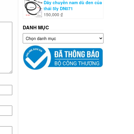
Dây chuyền nam dù đen của
thái 5ly DN071
150,000
₫
DANH MỤC
Danh
mục