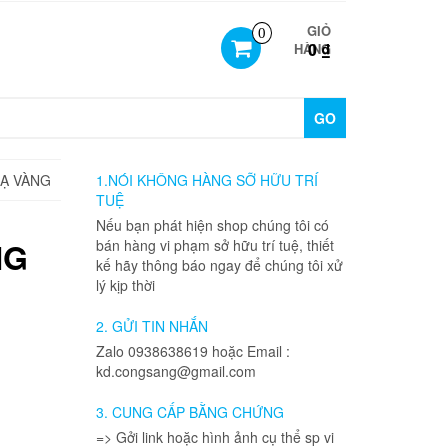
GIỎ
0
0 ₫
HÀNG
GO
MẠ VÀNG
1.NÓI KHÔNG HÀNG SỠ HỮU TRÍ
TUỆ
Nếu bạn phát hiện shop chúng tôi có
NG
bán hàng vi phạm sở hữu trí tuệ, thiết
kế hãy thông báo ngay để chúng tôi xử
lý kịp thời
2. GỬI TIN NHẮN
Zalo 0938638619 hoặc Email :
kd.congsang@gmail.com
3. CUNG CẤP BẰNG CHỨNG
=> Gởi link hoặc hình ảnh cụ thể sp vi