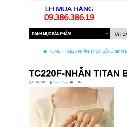
Skip
to
the
content
DANH MỤC SẢN PHẨM
HOME
»
TC220 NHẪN TITAN BẢNG 6MM
TC220F-NHẪN TITAN
26/04/2023
Sang Công
0