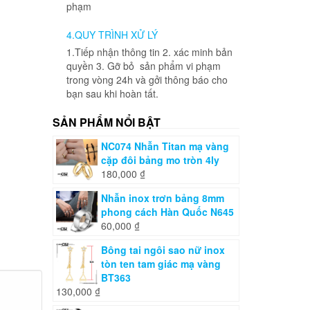
phạm
4.QUY TRÌNH XỬ LÝ
1.Tiếp nhận thông tin 2. xác minh bản
quyền 3. Gỡ bỏ sản phẩm vi phạm
trong vòng 24h và gởi thông báo cho
bạn sau khi hoàn tất.
SẢN PHẨM NỔI BẬT
NC074 Nhẫn Titan mạ vàng
cặp đôi bảng mo tròn 4ly
180,000
₫
Nhẫn inox trơn bảng 8mm
phong cách Hàn Quốc N645
60,000
₫
Bông tai ngôi sao nữ inox
tòn ten tam giác mạ vàng
BT363
130,000
₫