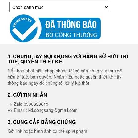
Danh
mục
1. CHUNG TAY NÓI KHÔNG VỚI HÀNG SỞ HỮU TRÍ
TUỆ, QUYỀN THIẾT KẾ
Nếu bạn phát hiện shop chúng tôi có bán hàng vi phạm sở
hữu trí tuệ, bản quyền, Nhãn hiệu hoặc quyền thiết kế hãy
thông báo ngay để chúng tôi xử lý kịp thời
2. GỬI TIN NHẮN
=> Zalo 0938638619
=> Email : kd.congsang@gmail.com
3. CUNG CẤP BẰNG CHỨNG
Gởi link hoặc hình ảnh cụ thể sp vi phạm