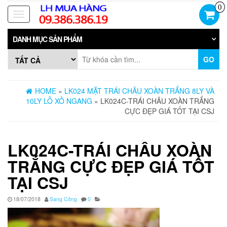
Skip
0
to
Toggle
the
navigation
content
DANH MỤC SẢN PHẨM
GO
HOME
»
LK024 MẶT TRÁI CHÂU XOÀN TRẮNG 8LY VÀ
10LY LỖ XỎ NGANG
» LK024C-TRÁI CHÂU XOÀN TRẮNG
CỰC ĐẸP GIÁ TỐT TẠI CSJ
LK024C-TRÁI CHÂU XOÀN
TRẮNG CỰC ĐẸP GIÁ TỐT
TẠI CSJ
18/07/2018
Sang Công
0