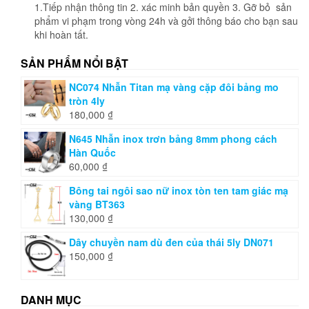
1.Tiếp nhận thông tin 2. xác minh bản quyền 3. Gỡ bỏ sản
phẩm vi phạm trong vòng 24h và gởi thông báo cho bạn sau
khi hoàn tất.
SẢN PHẨM NỔI BẬT
NC074 Nhẫn Titan mạ vàng cặp đôi bảng mo
tròn 4ly
180,000
₫
N645 Nhẫn inox trơn bảng 8mm phong cách
Hàn Quốc
60,000
₫
Bông tai ngôi sao nữ inox tòn ten tam giác mạ
vàng BT363
130,000
₫
Dây chuyền nam dù đen của thái 5ly DN071
150,000
₫
DANH MỤC