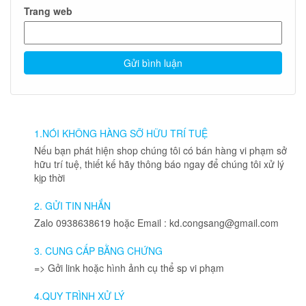
Trang web
1.NÓI KHÔNG HÀNG SỠ HỮU TRÍ TUỆ
Nếu bạn phát hiện shop chúng tôi có bán hàng vi phạm sở
hữu trí tuệ, thiết kế hãy thông báo ngay để chúng tôi xử lý
kịp thời
2. GỬI TIN NHẮN
Zalo 0938638619 hoặc Email : kd.congsang@gmail.com
3. CUNG CẤP BẰNG CHỨNG
=> Gởi link hoặc hình ảnh cụ thể sp vi phạm
4.QUY TRÌNH XỬ LÝ