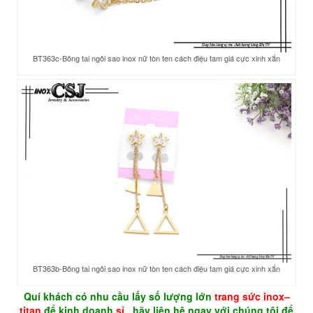
BT363c-Bông tai ngôi sao inox nữ tòn ten cách điệu tam giá cực xinh xắn
BT363b-Bông tai ngôi sao inox nữ tòn ten cách điệu tam giá cực xinh xắn
Quí khách có nhu cầu lấy số lượng lớn
trang sức
inox
–
titan
để kinh doanh
sỉ
, hãy liên hệ ngay với chúng tôi để