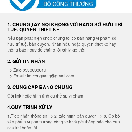
1. CHUNG TAY NÓI KHÔNG VỚI HÀNG SỞ HỮU TRÍ
TUỆ, QUYỀN THIẾT KẾ
Nếu bạn phát hiện shop chúng tôi có bán hàng vi phạm sở
hữu trí tuệ, bản quyền, Nhãn hiệu hoặc quyền thiết kế hãy
thông báo ngay để chúng tôi xử lý kịp thời
2. GỬI TIN NHẮN
=> Zalo 0938638619
=> Email : kd.congsang@gmail.com
3. CUNG CẤP BẰNG CHỨNG
Gởi link hoặc hình ảnh cụ thể sp vi phạm
4.QUY TRÌNH XỬ LÝ
1.
Tiếp nhận thông tin =>
2.
xác minh bản quyền =>
3.
Gỡ bỏ
sản phẩm vi phạm trong vòng 24h và gởi thông báo cho bạn
sau khi hoàn tất.