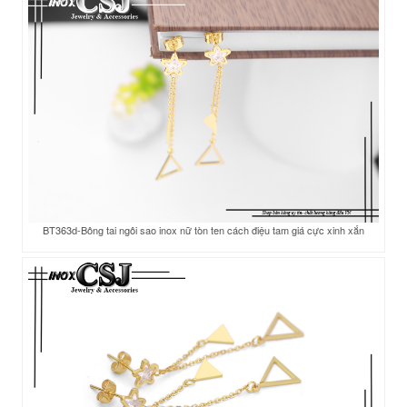
BT363d-Bông tai ngôi sao inox nữ tòn ten cách điệu tam giá cực xinh xắn