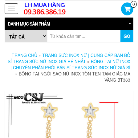
Skip
0
to
Toggle
the
navigation
content
DANH MỤC SẢN PHẨM
GO
TRANG CHỦ
»
TRANG SỨC INOX NỮ | CUNG CẤP BÁN BỎ
SỈ TRANG SỨC NỮ INOX GIÁ RẺ NHẤT
»
BÔNG TAI NỮ INOX
| CHUYÊN PHÂN PHỐI BÁN SỈ TRANG SỨC INOX NỮ GIÁ SỈ
» BÔNG TAI NGÔI SAO NỮ INOX TÒN TEN TAM GIÁC MẠ
VÀNG BT363