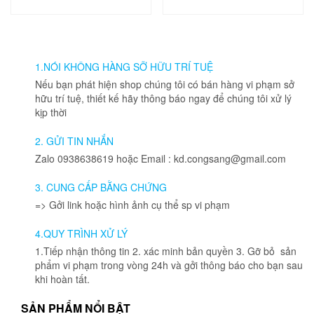
1.NÓI KHÔNG HÀNG SỠ HỮU TRÍ TUỆ
Nếu bạn phát hiện shop chúng tôi có bán hàng vi phạm sở
hữu trí tuệ, thiết kế hãy thông báo ngay để chúng tôi xử lý
kịp thời
2. GỬI TIN NHẮN
Zalo 0938638619 hoặc Email : kd.congsang@gmail.com
3. CUNG CẤP BẰNG CHỨNG
=> Gởi link hoặc hình ảnh cụ thể sp vi phạm
4.QUY TRÌNH XỬ LÝ
1.Tiếp nhận thông tin 2. xác minh bản quyền 3. Gỡ bỏ sản
phẩm vi phạm trong vòng 24h và gởi thông báo cho bạn sau
khi hoàn tất.
SẢN PHẨM NỔI BẬT