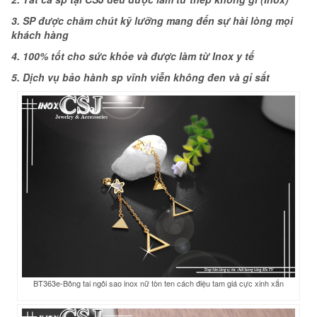
3. SP được chăm chút kỹ lưỡng mang đến sự hài lòng mọi
khách hàng
4. 100% tốt cho sức khỏe và được làm từ Inox y tế
5. Dịch vụ bảo hành sp vĩnh viễn không đen và gỉ sắt
BT363e-Bông tai ngôi sao inox nữ tòn ten cách điệu tam giá cực xinh xắn