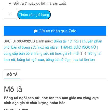
Đổi trả 7 ngày do lỗi nhà sản xuất
Bông
Thêm vào giỏ hàng
tai
ngôi
sao
Gửi tin nhắn qua Zalo
nữ
SKU:
BT363-032GS
Danh mục:
Bông tai nữ inox | chuyên phân
inox
phối bán sỉ trang sức inox nữ giá sỉ
,
TRANG SỨC INOX NỮ |
tòn
cung cấp bán bỏ sỉ trang sức nữ inox giá rẻ nhất
Thẻ:
Bông tai
ten
inox nữ
,
bông tai ngôi sao
,
bông tai nữ đẹp
,
hoa tai tòn ten
tam
giác
mạ
MÔ TẢ
vàng
BT363
Mô tả
số
lượng
Bông tai ngôi sao nữ inox tòn ten tam giác mạ vàng cực
cinh đẹp giá rẻ chất lượng hoàn hảo
Mã SP : BT363