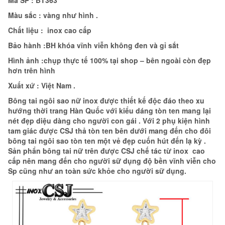
M
àu s
ắc : vàng như hình .
Chất liệu :
inox cao cấp
Bảo hành :
BH khóa vĩnh viễn không đen và gỉ sắt
Hình ảnh :
chụp thực tế 100% tại shop – bên ngoài còn đẹp
hơn trên hình
Xuất xứ : Việt Nam .
Bông tai ngôi sao nữ inox được thiết kế độc đáo theo xu
hướng thời trang Hàn Quốc với kiểu dáng tòn ten mang lại
nét đẹp diệu dàng cho người con gái . Với 2 phụ kiện hình
tam giác được CSJ thả tòn ten bên dưới mang đến cho đôi
bông tai ngôi sao tòn ten một vẻ đẹp cuốn hút đến lạ kỳ .
Sản phẩn bông tai nữ trên được CSJ chế tác từ inox cao
cấp nên mang đến cho người sữ dụng độ bền vĩnh viễn cho
Sp cũng như an toàn sức khỏe cho người sữ dụng.