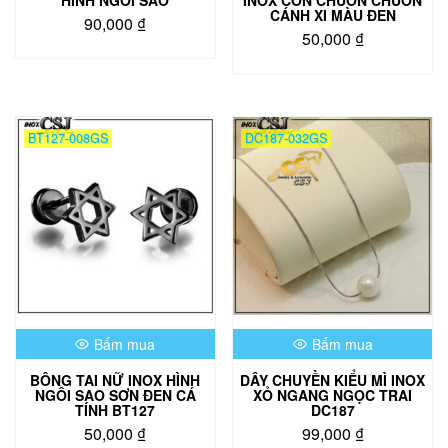
CÁNH XI MÀU ĐEN
90,000
₫
50,000
₫
BT127-008GS
DC187-032GS
Bấm mua
Bấm mua
BÔNG TAI NỮ INOX HÌNH
DÂY CHUYỀN KIỂU MÌ INOX
NGÔI SAO SƠN ĐEN CÁ
XỎ NGANG NGỌC TRAI
TÍNH BT127
DC187
50,000
₫
99,000
₫