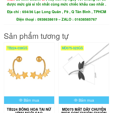
được mức giá sỉ tốt nhất cùng mức chiếc khấu cao nhất .
Địa chỉ : 654/36 Lạc Long Quân , F9 , Q Tân Bình , TPHCM
Điện thoại : 0938638619 – ZALO : 01638585767
Sản phẩm tương tự
TB224-038GS
MD075-023GS
Bấm mua
Bấm mua
TB224 BÔNG HOA TAI NỮ
MD075 MẶT DÂY CHUYỀN
HÌNH NGÔI SAO
INOX CON CHUỒN CHUỒN