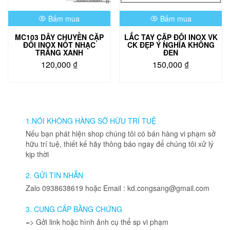
Bấm mua
Bấm mua
MC103 DÂY CHUYỀN CẶP
LẮC TAY CẶP ĐÔI INOX VK
ĐÔI INOX NỐT NHẠC
CK ĐẸP Ý NGHĨA KHÔNG
TRẮNG XANH
ĐEN
120,000
₫
150,000
₫
1.NÓI KHÔNG HÀNG SỠ HỮU TRÍ TUỆ
Nếu bạn phát hiện shop chúng tôi có bán hàng vi phạm sở
hữu trí tuệ, thiết kế hãy thông báo ngay để chúng tôi xử lý
kịp thời
2. GỬI TIN NHẮN
Zalo 0938638619 hoặc Email : kd.congsang@gmail.com
3. CUNG CẤP BẰNG CHỨNG
=> Gởi link hoặc hình ảnh cụ thể sp vi phạm