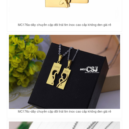
MC176a-dây chuyền cặp đôi trái tim inox cao cấp không đen giá rẻ
MC176c-dây chuyền cặp đôi trái tim inox cao cấp không đen giá rẻ