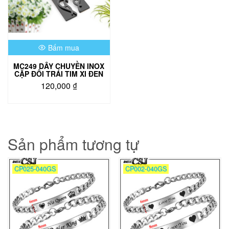
Bấm mua
MC249 DÂY CHUYỀN INOX
CẶP ĐÔI TRÁI TIM XI ĐEN
120,000
₫
Sản phẩm tương tự
CP025-040GS
CP002-040GS