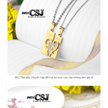
MC176d-dây chuyền cặp đôi trái tim inox cao cấp không đen giá rẻ