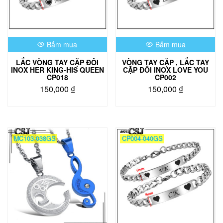
Bấm mua
Bấm mua
LẮC VÒNG TAY CẶP ĐÔI
VÒNG TAY CẶP , LẮC TAY
INOX HER KING-HIS QUEEN
CẶP ĐÔI INOX LOVE YOU
CP018
CP002
150,000
₫
150,000
₫
MC103-038GS
CP004-040GS