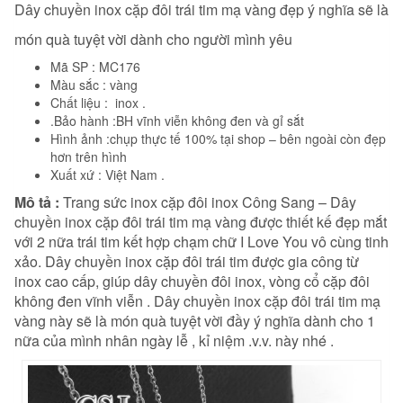
Dây chuyền inox cặp đôi trái tim mạ vàng
đẹp ý nghĩa sẽ là
món quà tuyệt vời dành cho người mình yêu
Mã SP : MC176
Màu sắc : vàng
Chất liệu : inox .
.Bảo hành :BH vĩnh viễn không đen và gỉ sắt
Hình ảnh :chụp thực tế 100% tại shop – bên ngoài còn đẹp
hơn trên hình
Xuất xứ : Việt Nam .
Mô tả :
Trang sức inox cặp đôi inox Công Sang – Dây
chuyền inox cặp đôi trái tim mạ vàng được thiết kế đẹp mắt
với 2 nữa trái tim kết hợp chạm chữ I Love You vô cùng tinh
xảo. Dây chuyền inox cặp đôi trái tim được gia công từ
inox cao cấp, giúp dây chuyền đôi inox, vòng cổ cặp đôi
không đen vĩnh viễn . Dây chuyền inox cặp đôi trái tim mạ
vàng này sẽ là món quà tuyệt vời đầy ý nghĩa dành cho 1
nữa của mình nhân ngày lễ , kỉ niệm .v.v. này nhé .