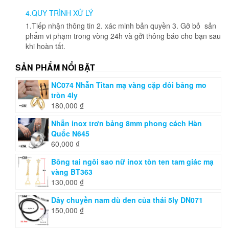
4.QUY TRÌNH XỬ LÝ
1.Tiếp nhận thông tin 2. xác minh bản quyền 3. Gỡ bỏ sản
phẩm vi phạm trong vòng 24h và gởi thông báo cho bạn sau
khi hoàn tất.
SẢN PHẨM NỔI BẬT
NC074 Nhẫn Titan mạ vàng cặp đôi bảng mo
tròn 4ly
180,000
₫
Nhẫn inox trơn bảng 8mm phong cách Hàn
Quốc N645
60,000
₫
Bông tai ngôi sao nữ inox tòn ten tam giác mạ
vàng BT363
130,000
₫
Dây chuyền nam dù đen của thái 5ly DN071
150,000
₫