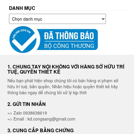
DANH MỤC
Danh
mục
1. CHUNG TAY NÓI KHÔNG VỚI HÀNG SỞ HỮU TRÍ
TUỆ, QUYỀN THIẾT KẾ
Nếu bạn phát hiện shop chúng tôi có bán hàng vi phạm sở
hữu trí tuệ, bản quyền, Nhãn hiệu hoặc quyền thiết kế hãy
thông báo ngay để chúng tôi xử lý kịp thời
2. GỬI TIN NHẮN
=> Zalo 0938638619
=> Email : kd.congsang@gmail.com
3. CUNG CẤP BẰNG CHỨNG