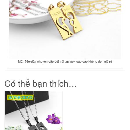
MC176e-dây chuyền cặp đôi trái tim inox cao cấp không đen giá rẻ
Có thể bạn thích…
MC249-038GS