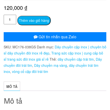
120,000
₫
MC176
Thêm vào giỏ hàng
Dây
chuyền
inox
Gửi tin nhắn qua Zalo
cặp
SKU:
MC176-038GS
Danh mục:
Dây chuyền cặp inox | chuyên bỏ
đôi
sỉ dây chuyền đôi inox rẻ đẹp
,
Trang sức cặp inox | cung cấp bỏ
trái
sỉ trang sức đôi inox giá sỉ rẻ
Thẻ:
dây chuyền cặp trái tim
,
Dây
tim
chuyền đôi trái tim
,
Dây chuyền mạ vàng
,
dây chuyền trái tim
màu
inox
,
vòng cổ cặp đôi trái tim
vàng
số
lượng
MÔ TẢ
Mô tả