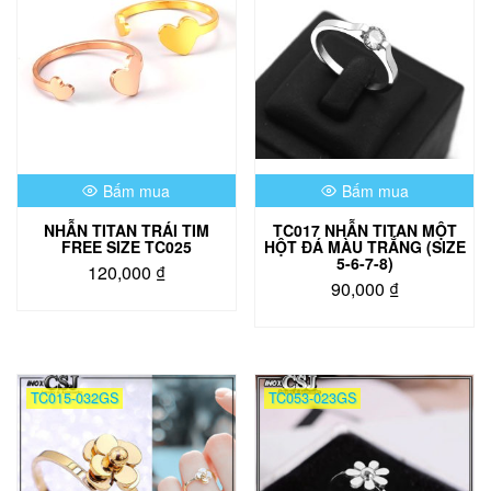
Bấm mua
Bấm mua
NHẪN TITAN TRÁI TIM
TC017 NHẪN TITAN MỘT
FREE SIZE TC025
HỘT ĐÁ MÀU TRẮNG (SIZE
5-6-7-8)
120,000
₫
90,000
₫
Sản
phẩm
này
có
TC015-032GS
TC053-023GS
nhiều
biến
thể.
Các