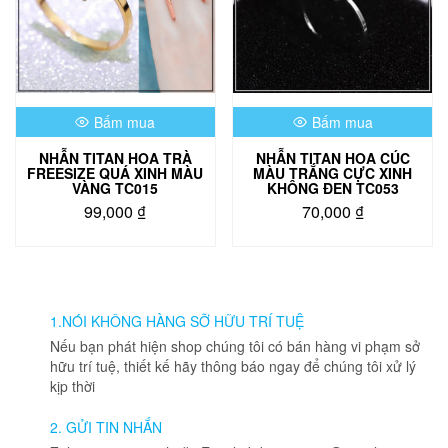
tùy
chọn
có
thể
được
chọn
Bấm mua
Bấm mua
trên
trang
NHẪN TITAN HOA TRÀ
NHẪN TITAN HOA CÚC
sản
FREESIZE QUÁ XINH MÀU
MÀU TRẮNG CỰC XINH
phẩm
VÀNG TC015
KHÔNG ĐEN TC053
99,000
₫
70,000
₫
Sản
phẩm
này
có
nhiều
1.NÓI KHÔNG HÀNG SỠ HỮU TRÍ TUỆ
biến
Nếu bạn phát hiện shop chúng tôi có bán hàng vi phạm sở
thể.
hữu trí tuệ, thiết kế hãy thông báo ngay để chúng tôi xử lý
Các
kịp thời
tùy
chọn
2. GỬI TIN NHẮN
có