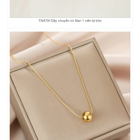
TN470f-Dây chuyền mì titan 1 viên bi tròn