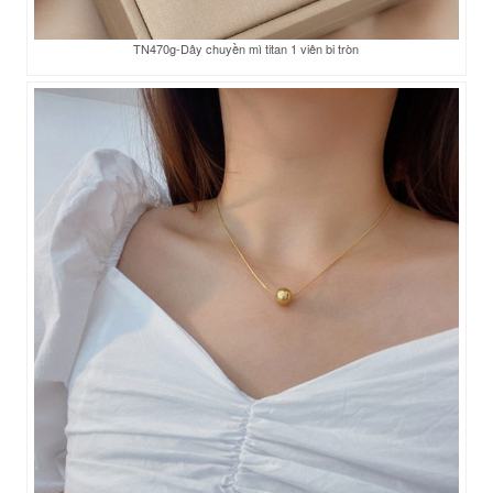
TN470g-Dây chuyền mì titan 1 viên bi tròn