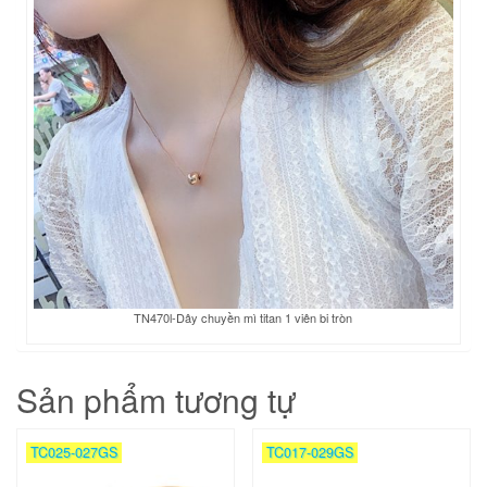
TN470l-Dây chuyền mì titan 1 viên bi tròn
Sản phẩm tương tự
TC025-027GS
TC017-029GS