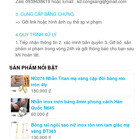
Zalo 0938638619 hoặc Email : kd.congsang@gmail.com
thể
được
3. CUNG CẤP BẰNG CHỨNG
chọn
=> Gởi link hoặc hình ảnh cụ thể sp vi phạm
trên
trang
4.QUY TRÌNH XỬ LÝ
sản
phẩm
1.Tiếp nhận thông tin 2. xác minh bản quyền 3. Gỡ bỏ sản
phẩm vi phạm trong vòng 24h và gởi thông báo cho bạn sau
khi hoàn tất.
SẢN PHẨM NỔI BẬT
NC074 Nhẫn Titan mạ vàng cặp đôi bảng mo
tròn 4ly
180,000
₫
Nhẫn inox trơn bảng 8mm phong cách Hàn
Quốc N645
60,000
₫
Bông tai ngôi sao nữ inox tòn ten tam giác mạ
vàng BT363
130,000
₫