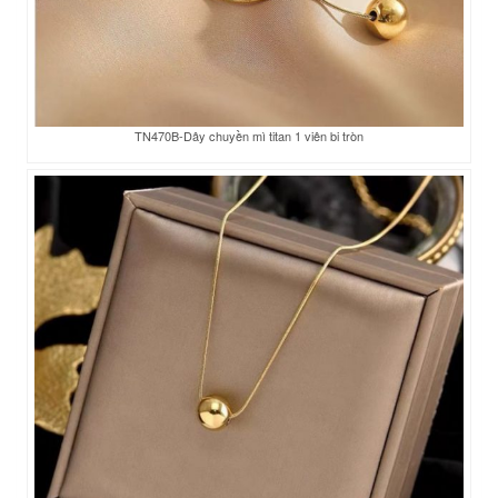
TN470B-Dây chuyền mì titan 1 viên bi tròn