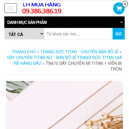
Skip
0
to
Toggle
the
navigation
content
DANH MỤC SẢN PHẨM
GO
TRANG CHỦ
»
TRANG SỨC TITAN - CHUYÊN BÁN BỎ SỈ
»
DÂY CHUYỀN TITAN NỮ - BÁN BỎ SỈ TRANG SỨC TITAN GIÁ
RẺ HÀNG ĐẦU
» TN470 DÂY CHUYỀN MÌ TITAN 1 VIÊN BI
TRÒN