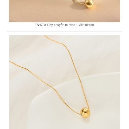
TN470d-Dây chuyền mì titan 1 viên bi tròn