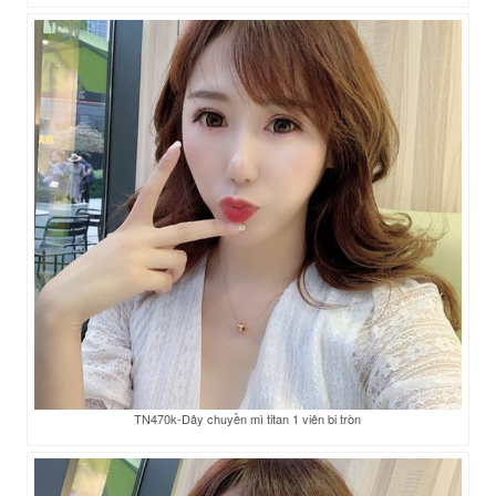
TN470k-Dây chuyền mì titan 1 viên bi tròn