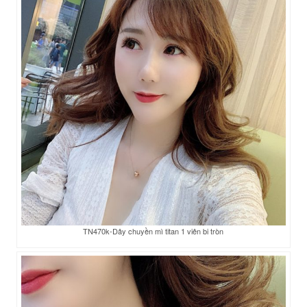
TN470k-Dây chuyền mì titan 1 viên bi tròn