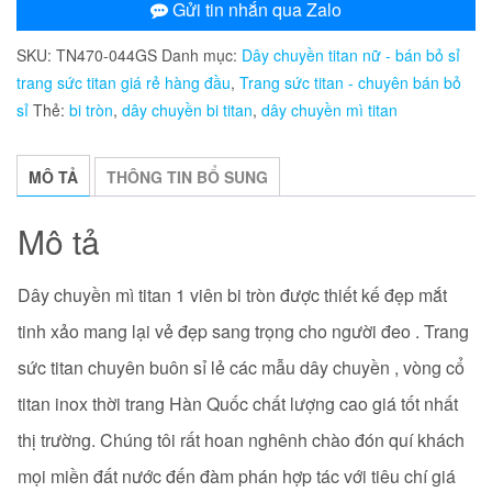
mì
Gửi tin nhắn qua Zalo
titan
SKU:
TN470-044GS
Danh mục:
Dây chuyền titan nữ - bán bỏ sỉ
1
trang sức titan giá rẻ hàng đầu
,
Trang sức titan - chuyên bán bỏ
viên
sỉ
Thẻ:
bi tròn
,
dây chuyền bi titan
,
dây chuyền mì titan
bi
tròn
số
MÔ TẢ
THÔNG TIN BỔ SUNG
lượng
Mô tả
Dây chuyền mì titan 1 viên bi tròn được thiết kế đẹp mắt
tinh xảo mang lại vẻ đẹp sang trọng cho người đeo . Trang
sức titan chuyên buôn sỉ lẻ các mẫu dây chuyền , vòng cổ
titan inox thời trang Hàn Quốc chất lượng cao giá tốt nhất
thị trường. Chúng tôi rất hoan nghênh chào đón quí khách
mọi miền đất nước đến đàm phán hợp tác với tiêu chí giá