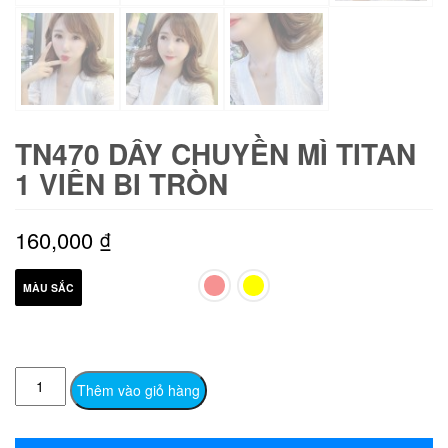
TN470 DÂY CHUYỀN MÌ TITAN
1 VIÊN BI TRÒN
160,000
₫
MÀU SẮC
TN470
Thêm vào giỏ hàng
Dây
chuyền