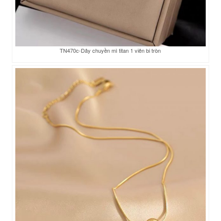
TN470c-Dây chuyền mì titan 1 viên bi tròn