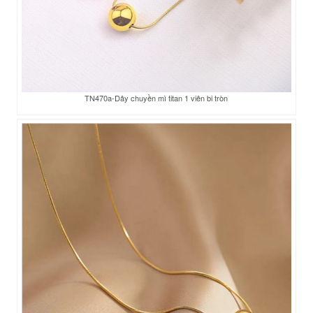
TN470a-Dây chuyền mì titan 1 viên bi tròn