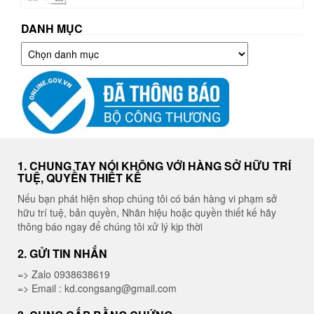
DANH MỤC
Danh
mục
1. CHUNG TAY NÓI KHÔNG VỚI HÀNG SỞ HỮU TRÍ
TUỆ, QUYỀN THIẾT KẾ
Nếu bạn phát hiện shop chúng tôi có bán hàng vi phạm sở
hữu trí tuệ, bản quyền, Nhãn hiệu hoặc quyền thiết kế hãy
thông báo ngay để chúng tôi xử lý kịp thời
2. GỬI TIN NHẮN
=> Zalo 0938638619
=> Email : kd.congsang@gmail.com