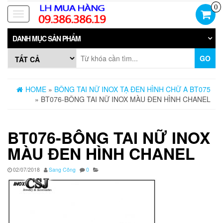
Skip
0
to
Toggle
the
navigation
content
DANH MỤC SẢN PHẨM
GO
HOME
»
BÔNG TAI NỮ INOX TẠ ĐEN HÌNH CHỮ A BT075
» BT076-BÔNG TAI NỮ INOX MÀU ĐEN HÌNH CHANEL
BT076-BÔNG TAI NỮ INOX
MÀU ĐEN HÌNH CHANEL
02/07/2018
Sang Công
0