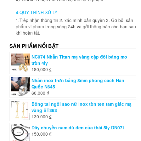
4.QUY TRÌNH XỬ LÝ
1.Tiếp nhận thông tin 2. xác minh bản quyền 3. Gỡ bỏ sản
phẩm vi phạm trong vòng 24h và gởi thông báo cho bạn sau
khi hoàn tất.
SẢN PHẨM NỔI BẬT
NC074 Nhẫn Titan mạ vàng cặp đôi bảng mo
tròn 4ly
180,000
₫
Nhẫn inox trơn bảng 8mm phong cách Hàn
Quốc N645
60,000
₫
Bông tai ngôi sao nữ inox tòn ten tam giác mạ
vàng BT363
130,000
₫
Dây chuyền nam dù đen của thái 5ly DN071
150,000
₫