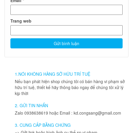
Email
*
Trang web
1.NÓI KHÔNG HÀNG SỠ HỮU TRÍ TUỆ
Nếu bạn phát hiện shop chúng tôi có bán hàng vi phạm sở
hữu trí tuệ, thiết kế hãy thông báo ngay để chúng tôi xử lý
kịp thời
2. GỬI TIN NHẮN
Zalo 0938638619 hoặc Email : kd.congsang@gmail.com
3. CUNG CẤP BẰNG CHỨNG
=> Gởi link hoặc hình ảnh cụ thể sp vi phạm