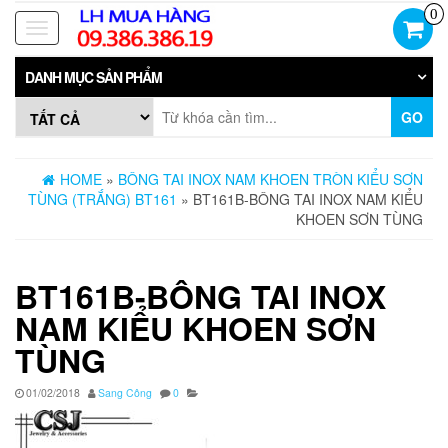
Skip
0
to
Toggle
the
navigation
content
DANH MỤC SẢN PHẨM
GO
HOME
»
BÔNG TAI INOX NAM KHOEN TRÒN KIỂU SƠN
TÙNG (TRẮNG) BT161
» BT161B-BÔNG TAI INOX NAM KIỂU
KHOEN SƠN TÙNG
BT161B-BÔNG TAI INOX
NAM KIỂU KHOEN SƠN
TÙNG
01/02/2018
Sang Công
0