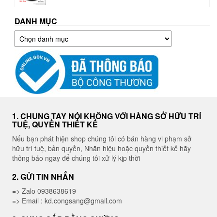
DANH MỤC
Danh
mục
1. CHUNG TAY NÓI KHÔNG VỚI HÀNG SỞ HỮU TRÍ
TUỆ, QUYỀN THIẾT KẾ
Nếu bạn phát hiện shop chúng tôi có bán hàng vi phạm sở
hữu trí tuệ, bản quyền, Nhãn hiệu hoặc quyền thiết kế hãy
thông báo ngay để chúng tôi xử lý kịp thời
2. GỬI TIN NHẮN
=> Zalo 0938638619
=> Email : kd.congsang@gmail.com