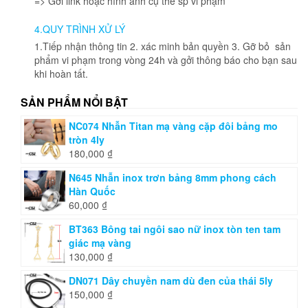
=> Gởi link hoặc hình ảnh cụ thể sp vi phạm
4.QUY TRÌNH XỬ LÝ
1.Tiếp nhận thông tin 2. xác minh bản quyền 3. Gỡ bỏ sản
phẩm vi phạm trong vòng 24h và gởi thông báo cho bạn sau
khi hoàn tất.
SẢN PHẨM NỔI BẬT
NC074 Nhẫn Titan mạ vàng cặp đôi bảng mo
tròn 4ly
180,000
₫
N645 Nhẫn inox trơn bảng 8mm phong cách
Hàn Quốc
60,000
₫
BT363 Bông tai ngôi sao nữ inox tòn ten tam
giác mạ vàng
130,000
₫
DN071 Dây chuyền nam dù đen của thái 5ly
150,000
₫