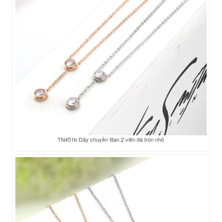
TN451b-Dây chuyền titan 2 viên đá tròn nhỏ