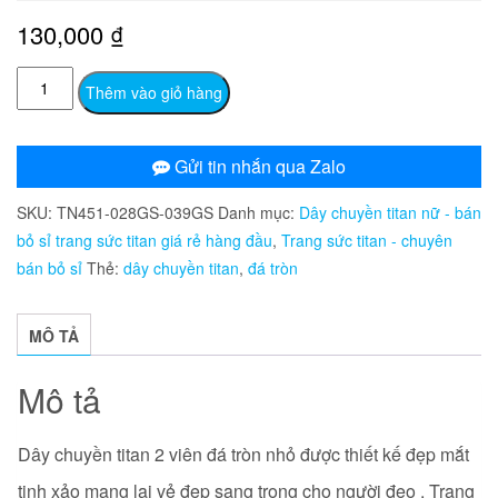
130,000
₫
TN451
Thêm vào giỏ hàng
Dây
chuyền
titan
Gửi tin nhắn qua Zalo
2
SKU:
TN451-028GS-039GS
Danh mục:
Dây chuyền titan nữ - bán
viên
bỏ sỉ trang sức titan giá rẻ hàng đầu
,
Trang sức titan - chuyên
đá
bán bỏ sỉ
Thẻ:
dây chuyền titan
,
đá tròn
tròn
nhỏ
số
MÔ TẢ
lượng
Mô tả
Dây chuyền titan 2 viên đá tròn nhỏ được thiết kế đẹp mắt
tinh xảo mang lại vẻ đẹp sang trọng cho người đeo . Trang