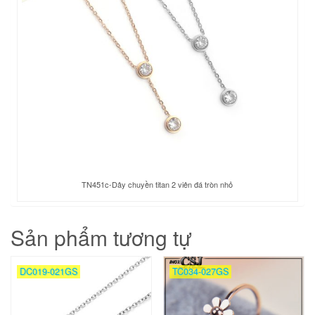
TN451c-Dây chuyền titan 2 viên đá tròn nhỏ
Sản phẩm tương tự
DC019-021GS
TC034-027GS