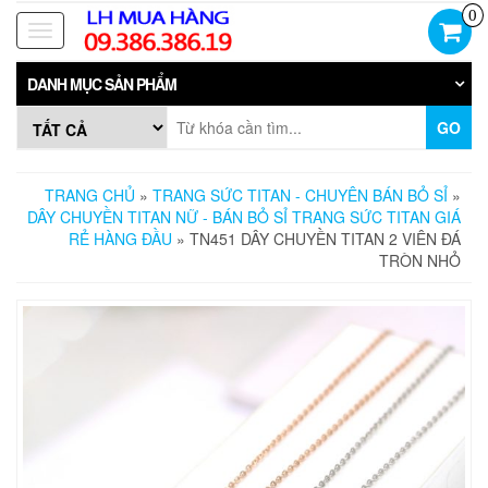
Skip
0
to
Toggle
the
navigation
content
DANH MỤC SẢN PHẨM
GO
TRANG CHỦ
»
TRANG SỨC TITAN - CHUYÊN BÁN BỎ SỈ
»
DÂY CHUYỀN TITAN NỮ - BÁN BỎ SỈ TRANG SỨC TITAN GIÁ
RẺ HÀNG ĐẦU
» TN451 DÂY CHUYỀN TITAN 2 VIÊN ĐÁ
TRÒN NHỎ