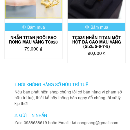
Bấm mua
Bấm mua
NHẪN TITAN NGÔI SAO
TC035 NHẪN TITAN MỘT
RỔNG MÀU VÀNG TC028
HỘT ĐÁ CAO MÀU VÀNG
(SIZE 5-6-7-8)
79,000
₫
90,000
₫
Sản
phẩm
này
có
nhiều
1.NÓI KHÔNG HÀNG SỠ HỮU TRÍ TUỆ
biến
Nếu bạn phát hiện shop chúng tôi có bán hàng vi phạm sở
thể.
hữu trí tuệ, thiết kế hãy thông báo ngay để chúng tôi xử lý
Các
kịp thời
tùy
chọn
2. GỬI TIN NHẮN
có
Zalo 0938638619 hoặc Email : kd.congsang@gmail.com
thể