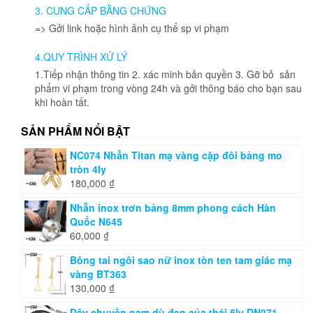
được
3. CUNG CẤP BẰNG CHỨNG
chọn
=> Gởi link hoặc hình ảnh cụ thể sp vi phạm
trên
trang
4.QUY TRÌNH XỬ LÝ
sản
phẩm
1.Tiếp nhận thông tin 2. xác minh bản quyền 3. Gỡ bỏ sản
phẩm vi phạm trong vòng 24h và gởi thông báo cho bạn sau
khi hoàn tất.
SẢN PHẨM NỔI BẬT
NC074 Nhẫn Titan mạ vàng cặp đôi bảng mo
tròn 4ly
180,000
₫
Nhẫn inox trơn bảng 8mm phong cách Hàn
Quốc N645
60,000
₫
Bông tai ngôi sao nữ inox tòn ten tam giác mạ
vàng BT363
130,000
₫
Dây chuyền nam dù đen của thái 5ly DN071