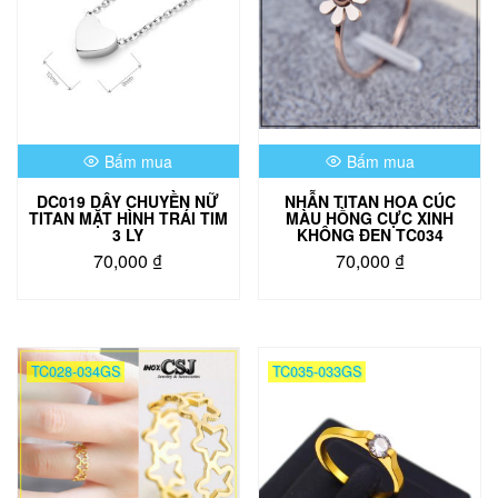
Bấm mua
Bấm mua
DC019 DÂY CHUYỀN NỮ
NHẪN TITAN HOA CÚC
TITAN MẶT HÌNH TRÁI TIM
MÀU HỒNG CỰC XINH
3 LY
KHÔNG ĐEN TC034
70,000
₫
70,000
₫
TC028-034GS
TC035-033GS