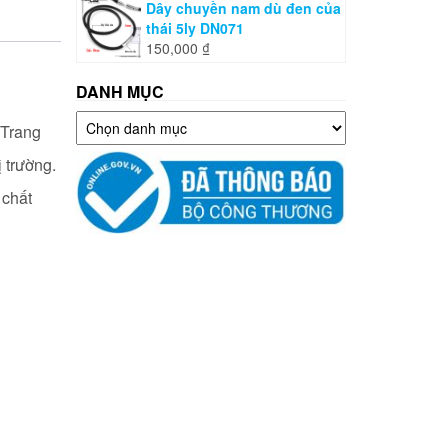
Dây chuyền nam dù đen của
thái 5ly DN071
150,000
₫
DANH MỤC
Danh
 Trang
mục
ị trường.
 chất