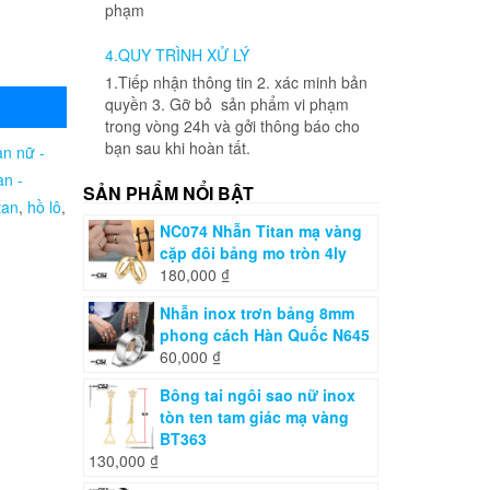
phạm
4.QUY TRÌNH XỬ LÝ
1.Tiếp nhận thông tin 2. xác minh bản
quyền 3. Gỡ bỏ sản phẩm vi phạm
trong vòng 24h và gởi thông báo cho
bạn sau khi hoàn tất.
an nữ -
an -
SẢN PHẨM NỔI BẬT
tan
,
hồ lô
,
NC074 Nhẫn Titan mạ vàng
cặp đôi bảng mo tròn 4ly
180,000
₫
Nhẫn inox trơn bảng 8mm
phong cách Hàn Quốc N645
60,000
₫
Bông tai ngôi sao nữ inox
tòn ten tam giác mạ vàng
BT363
130,000
₫