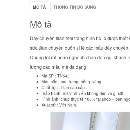
MÔ TẢ
THÔNG TIN BỔ SUNG
Mô tả
Dây chuyền titan thời trang hình hồ lô được thiế
sức titan chuyên buôn sỉ lẻ các mẫu dây chuyền, 
Chúng tôi rất hoan nghênh chào đón quí khách mọ
lượng cao mẫu mã đa dạng .
Mã SP : TN543
Màu sắc :màu trắng, hồng ,vàng .
Chất liệu : titan cao cấp .
.Bảo hành :BH vĩnh viễn không đen và gỉ sắt
Hình ảnh :chụp thực tế 100% tại shop – bên ngo
Xuất xứ : Việt Nam.