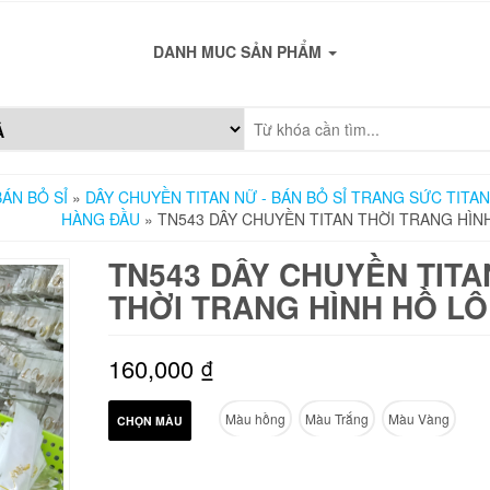
DANH MUC SẢN PHẨM
ÁN BỎ SỈ
»
DÂY CHUYỀN TITAN NỮ - BÁN BỎ SỈ TRANG SỨC TITAN
HÀNG ĐẦU
» TN543 DÂY CHUYỀN TITAN THỜI TRANG HÌN
TN543 DÂY CHUYỀN TITA
THỜI TRANG HÌNH HỒ LÔ
160,000
₫
Màu hồng
Màu Trắng
Màu Vàng
CHỌN MÀU