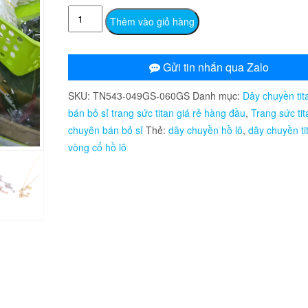
TN543
Thêm vào giỏ hàng
Dây
chuyền
titan
Gửi tin nhắn qua Zalo
thời
SKU:
TN543-049GS-060GS
Danh mục:
Dây chuyền tit
trang
bán bỏ sỉ trang sức titan giá rẻ hàng đầu
,
Trang sức tit
hình
chuyên bán bỏ sỉ
Thẻ:
dây chuyền hồ lô
,
dây chuyền ti
hồ
vòng cổ hồ lô
lô
số
lượng