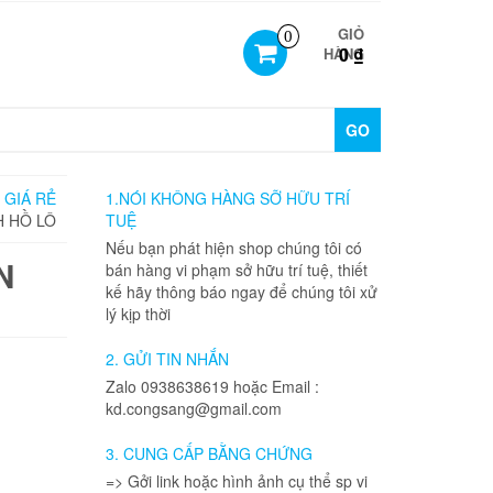
GIỎ
0
0 ₫
HÀNG
GO
 GIÁ RẺ
1.NÓI KHÔNG HÀNG SỠ HỮU TRÍ
H HỒ LÔ
TUỆ
Nếu bạn phát hiện shop chúng tôi có
N
bán hàng vi phạm sở hữu trí tuệ, thiết
kế hãy thông báo ngay để chúng tôi xử
lý kịp thời
2. GỬI TIN NHẮN
Zalo 0938638619 hoặc Email :
kd.congsang@gmail.com
3. CUNG CẤP BẰNG CHỨNG
=> Gởi link hoặc hình ảnh cụ thể sp vi