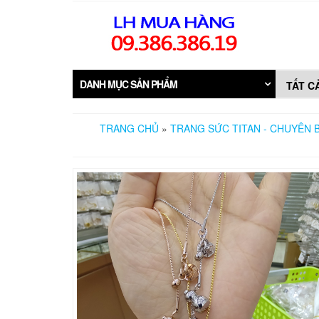
Skip
to
the
content
DANH MỤC SẢN PHẨM
TRANG CHỦ
»
TRANG SỨC TITAN - CHUYÊN B