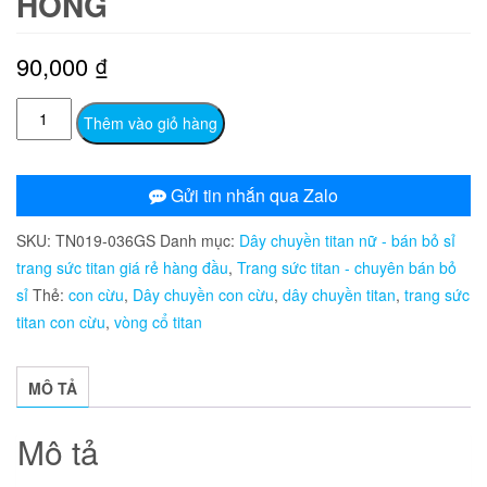
HỒNG
90,000
₫
TN019
Thêm vào giỏ hàng
Dây
chuyền,
vòng
Gửi tin nhắn qua Zalo
cổ
SKU:
TN019-036GS
Danh mục:
Dây chuyền titan nữ - bán bỏ sỉ
titan
trang sức titan giá rẻ hàng đầu
,
Trang sức titan - chuyên bán bỏ
con
sỉ
Thẻ:
con cừu
,
Dây chuyền con cừu
,
dây chuyền titan
,
trang sức
cừu
titan con cừu
,
vòng cổ titan
màu
hồng
số
MÔ TẢ
lượng
Mô tả