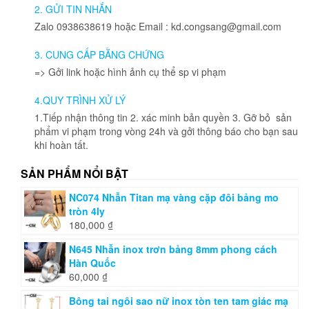
chọn
2. GỬI TIN NHẮN
có
Zalo 0938638619 hoặc Email : kd.congsang@gmail.com
thể
được
3. CUNG CẤP BẰNG CHỨNG
chọn
=> Gởi link hoặc hình ảnh cụ thể sp vi phạm
trên
trang
4.QUY TRÌNH XỬ LÝ
sản
phẩm
1.Tiếp nhận thông tin 2. xác minh bản quyền 3. Gỡ bỏ sản
phẩm vi phạm trong vòng 24h và gởi thông báo cho bạn sau
khi hoàn tất.
SẢN PHẨM NỔI BẬT
NC074 Nhẫn Titan mạ vàng cặp đôi bảng mo
tròn 4ly
180,000
₫
N645 Nhẫn inox trơn bảng 8mm phong cách
Hàn Quốc
60,000
₫
Bông tai ngôi sao nữ inox tòn ten tam giác mạ