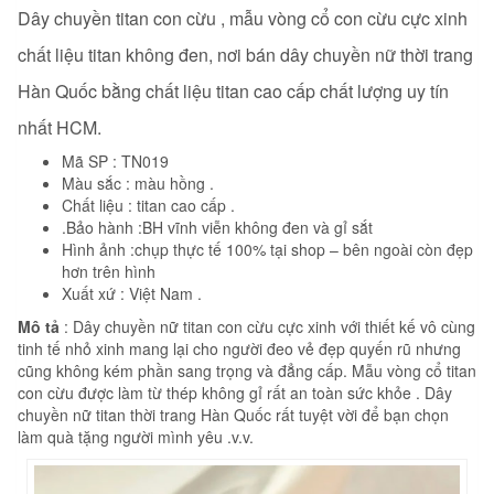
Dây chuyền titan con cừu , mẫu vòng cổ con cừu
cực xinh
chất liệu titan không đen, nơi bán dây chuyền nữ thời trang
Hàn Quốc bằng chất liệu titan cao cấp chất lượng uy tín
nhất HCM.
Mã SP : TN019
Màu sắc : màu hồng .
Chất liệu : titan cao cấp .
.Bảo hành :BH vĩnh viễn không đen và gỉ sắt
Hình ảnh :chụp thực tế 100% tại shop – bên ngoài còn đẹp
hơn trên hình
Xuất xứ : Việt Nam .
Mô tả
: Dây chuyền nữ titan con cừu cực xinh với thiết kế vô cùng
tinh tế nhỏ xinh mang lại cho người đeo vẻ đẹp quyến rũ nhưng
cũng không kém phần sang trọng và đẳng cấp. Mẫu vòng cổ titan
con cừu được làm từ thép không gỉ rất an toàn sức khỏe . Dây
chuyền nữ titan thời trang Hàn Quốc rất tuyệt vời để bạn chọn
làm quà tặng người mình yêu .v.v.