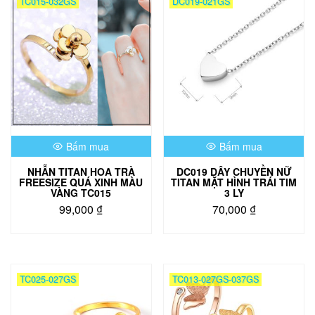
TC015-032GS
DC019-021GS
Bấm mua
Bấm mua
NHẪN TITAN HOA TRÀ
DC019 DÂY CHUYỀN NỮ
FREESIZE QUÁ XINH MÀU
TITAN MẶT HÌNH TRÁI TIM
VÀNG TC015
3 LY
99,000
₫
70,000
₫
TC025-027GS
TC013-027GS-037GS