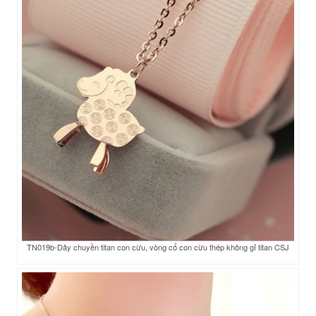
TN019b-Dây chuyền titan con cừu, vòng cổ con cừu thép không gỉ titan CSJ