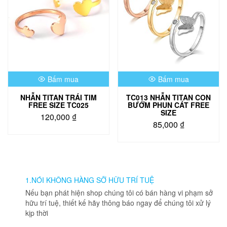
Bấm mua
Bấm mua
NHẪN TITAN TRÁI TIM
TC013 NHẪN TITAN CON
FREE SIZE TC025
BƯỚM PHUN CÁT FREE
SIZE
120,000
₫
85,000
₫
Sản
phẩm
này
có
nhiều
1.NÓI KHÔNG HÀNG SỠ HỮU TRÍ TUỆ
biến
Nếu bạn phát hiện shop chúng tôi có bán hàng vi phạm sở
thể.
hữu trí tuệ, thiết kế hãy thông báo ngay để chúng tôi xử lý
Các
kịp thời
tùy