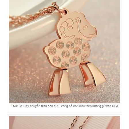
TN019c-Dây chuyền titan con cừu, vòng cổ con cừu thép không gỉ titan CSJ