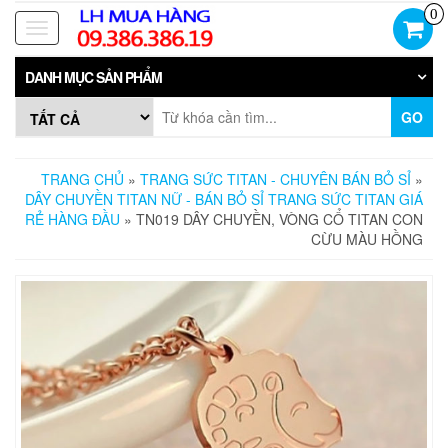
Skip
0
to
Toggle
the
navigation
content
DANH MỤC SẢN PHẨM
GO
TRANG CHỦ
»
TRANG SỨC TITAN - CHUYÊN BÁN BỎ SỈ
»
DÂY CHUYỀN TITAN NỮ - BÁN BỎ SỈ TRANG SỨC TITAN GIÁ
RẺ HÀNG ĐẦU
» TN019 DÂY CHUYỀN, VÒNG CỔ TITAN CON
CỪU MÀU HỒNG