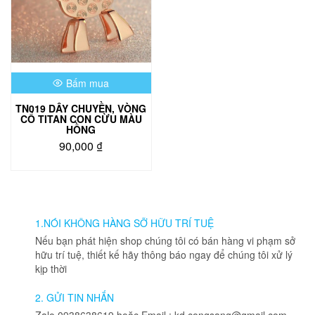
Bấm mua
TN019 DÂY CHUYỀN, VÒNG
CỔ TITAN CON CỪU MÀU
HỒNG
90,000
₫
1.NÓI KHÔNG HÀNG SỠ HỮU TRÍ TUỆ
Nếu bạn phát hiện shop chúng tôi có bán hàng vi phạm sở
hữu trí tuệ, thiết kế hãy thông báo ngay để chúng tôi xử lý
kịp thời
2. GỬI TIN NHẮN
Zalo 0938638619 hoặc Email : kd.congsang@gmail.com