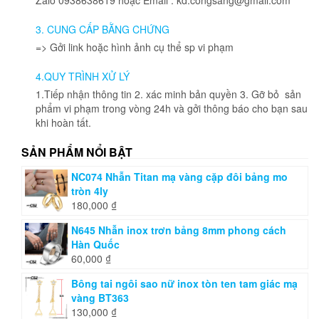
3. CUNG CẤP BẰNG CHỨNG
=> Gởi link hoặc hình ảnh cụ thể sp vi phạm
4.QUY TRÌNH XỬ LÝ
1.Tiếp nhận thông tin 2. xác minh bản quyền 3. Gỡ bỏ sản
phẩm vi phạm trong vòng 24h và gởi thông báo cho bạn sau
khi hoàn tất.
SẢN PHẨM NỔI BẬT
NC074 Nhẫn Titan mạ vàng cặp đôi bảng mo
tròn 4ly
180,000
₫
N645 Nhẫn inox trơn bảng 8mm phong cách
Hàn Quốc
60,000
₫
Bông tai ngôi sao nữ inox tòn ten tam giác mạ
vàng BT363
130,000
₫