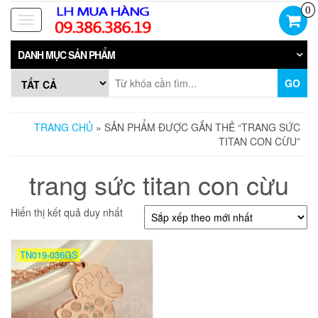
Skip
0
to
Toggle
the
navigation
content
DANH MỤC SẢN PHẨM
GO
TRANG CHỦ
» SẢN PHẨM ĐƯỢC GẮN THẺ “TRANG SỨC
TITAN CON CỪU”
trang sức titan con cừu
Hiển thị kết quả duy nhất
TN019-036GS